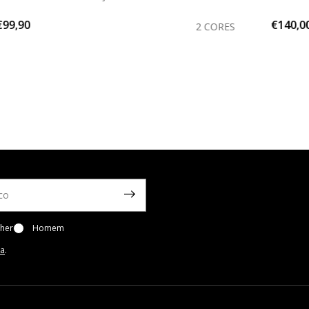
€99,90
€140,0
2 CORES
her
Homem
ca
.