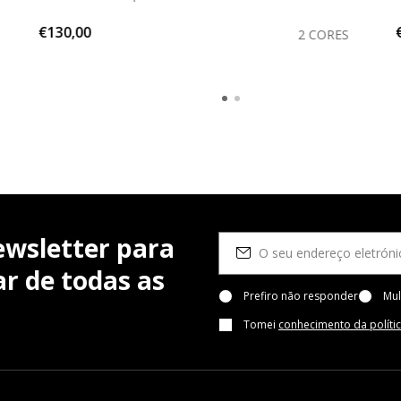
€130,00
2 CORES
ewsletter para
r de todas as
Prefiro não responder
Mul
Tomei
conhecimento da políti