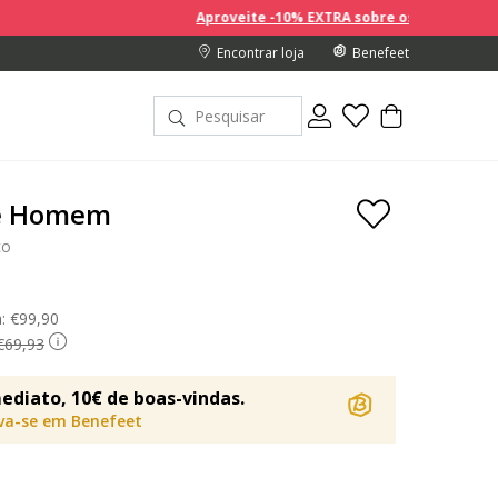
Aproveite -10% EXTRA sobre os preços com desconto na co
Encontrar loja
Benefeet
de Homem
co
a:
Price reduced from
€99,90
to
€69,93
ediato, 10€ de boas-vindas.
eva-se em Benefeet