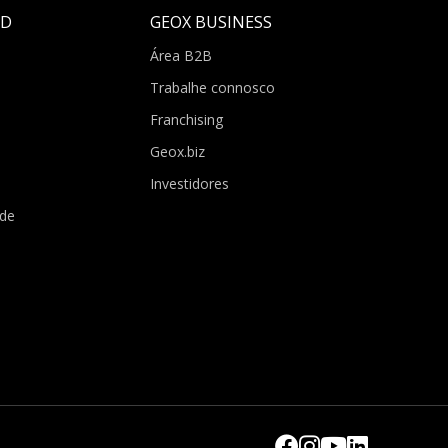
LD
GEOX BUSINESS
Área B2B
Trabalhe connosco
Franchising
Geox.biz
Investidores
ade