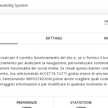
lexibility System
c
te; Palmilha extraível
DETTAGLI
IN
ssari per il corretto funzionamento del sito e, se ci fornisci il t
acciamento per analizzare la navigazione, personalizzare contenuti
fornire funzionalità dei social media. Se chiudi questo banner co
mento, ma selezionando ACCETTA TUTTI godrai invece di una nav
si. Selezionando IMPOSTAZIONI potrai anche scegliere quali cooki
tar de
maggiori informazioni o per modificare in qualsiasi momento le t
PREFERENZE
STATISTICHE