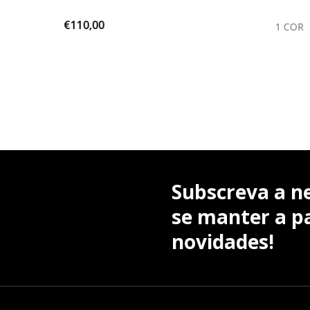
€110,00
1 COR
1 COR
Subscreva a n
se manter a pa
novidades!