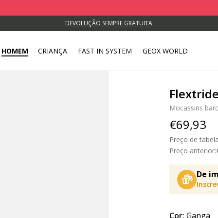
DEVOLUÇÃO SEMPRE GRATUITA
HOMEM
CRIANÇA
FAST IN SYSTEM
GEOX WORLD
Flextri
Mocassins bar
€69,93
Preço de tabel
Preço anterior:
De im
Inscr
Cor:
Ganga