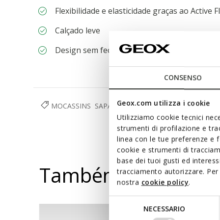
Flexibilidade e elasticidade graças ao Active F
Calçado leve
Design sem fecho, para calçar mais rapidamen
CONSENSO
Geox.com utilizza i cookie
MOCASSINS
SAPATOS
HOMEM
Utilizziamo cookie tecnici nece
strumenti di profilazione e tr
linea con le tue preferenze e 
cookie e strumenti di traccia
base dei tuoi gusti ed interes
Também poderá gos
tracciamento autorizzare. Per 
nostra
cookie policy
.
Selezione
NECESSARIO
del