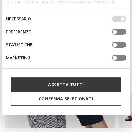
godrai invece di una navigazione personalizzata sulla
base dei tuoi gusti ed interessi. Selezionando
IMPOSTAZIONI potrai anche scegliere quali cookies ed
Selezione
NECESSARIO
altri strumenti di tracciamento autorizzare. Per maggiori
del
informazioni o per modificare in qualsiasi momento le
consenso
PREFERENZE
tue impostazioni, visita la nostra
cookie policy
.
STATISTICHE
MARKETING
ACCETTA TUTTI
CONFERMA SELEZIONATI