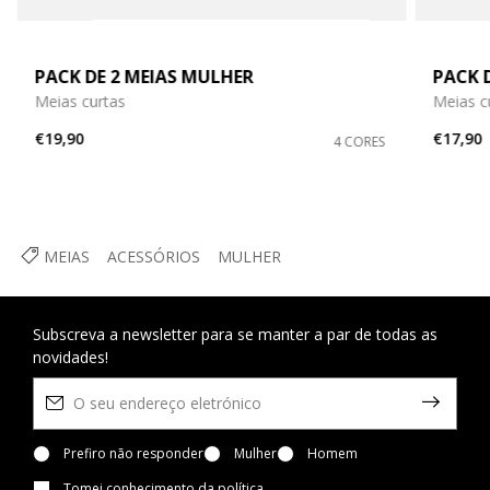
PACK DE 2 MEIAS MULHER
PACK 
Meias curtas
Meias c
€19,90
€17,90
4 CORES
MEIAS
ACESSÓRIOS
MULHER
Subscreva a newsletter para se manter a par de todas as
novidades!
Prefiro não responder
Mulher
Homem
Tomei
conhecimento da política
.