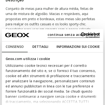
Descrição
Conjunto de meias para mulher de altura média, feitas de
uma de mistura de algodão. Macias e respiráveis, aqui
propostas em preto e bordeaux, estas meias são perfeitas
para realçar os outfits casuais e os looks sporty-chic.
Concebidas para usar em sinergia com o nosso calçado,
estas meias maximizam os benefícios dos sistemas e das
continua senza accettare | X
tecnologias concebidas pela Geox.
Ler mais
Cada embalagem contém dois pares de meias.
CONSENSO
DETTAGLI
INFORMAZIONI SUI COOKIE
CÓDIGO DO ARTIGO:
W4665BT3269F1885
Materiais
Geox.com utilizza i cookie
Utilizziamo cookie tecnici necessari per il corretto
funzionamento del sito e, se ci fornisci il tuo consenso,
cookie ed altri strumenti di profilazione e tracciamento
Inspiração de estilo
per analizzare la navigazione, personalizzare contenuti
ed annunci pubblicitari in linea con le tue preferenze e
fornire funzionalità dei social media. Se chiudi questo
banner continuerai a navigare senza cookie e strumenti
di tracciamento, ma selezionando ACCETTA TUTTI