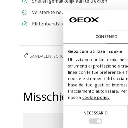
Snel en gemakkelijk aan te trekken
Versterkte neus en hiel
Klittenbandsluiting
CONSENSO
Geox.com utilizza i cookie
SANDALEN
SCHOENEN
JONGEN
RESPIRA™
Utilizziamo cookie tecnici nece
strumenti di profilazione e tr
linea con le tue preferenze e 
cookie e strumenti di traccia
base dei tuoi gusti ed interes
tracciamento autorizzare. Per 
Misschien vindt u d
nostra
cookie policy
.
Selezione
NECESSARIO
del
consenso