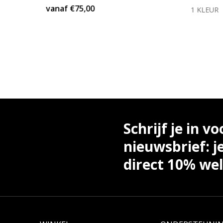
vanaf
€75,00
KLEUR
1 KLEUR
Schrijf je in vo
nieuwsbrief: j
direct 10% we