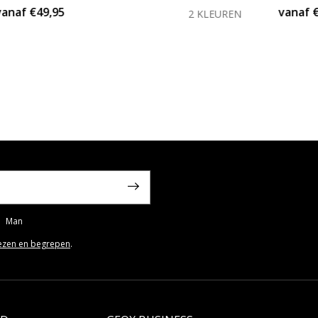
vanaf
€49,95
vanaf
2 KLEUREN
Man
ezen en begrepen
.