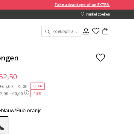
Take advantage of an EXTRA 10% off discount prices whe
Winkel zoeken
ongen
 52,50
Price reduced from
€65,00 - 75,00
to
-30%
2,00 - 60,00
-13%
blauw/Fluo oranje