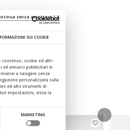
ontinua senza accettare | X
FORMAZIONI SUI COOKIE
uo consenso, cookie ed altri
 ed annunci pubblicitari in
ntinuerai a navigare senza
igazione personalizzata sulla
es ed altri strumenti di
ue impostazioni, visita la
ken
MARKETING