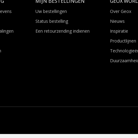
NG
MIJN BESTELLINGEN
GEOX WOR
gevens
Uw bestellingen
Over Geox
Status bestelling
Nieuws
alingen
Een retourzending indienen
Inspiratie
Productlijnen
n
Technologieë
Duurzaamhei