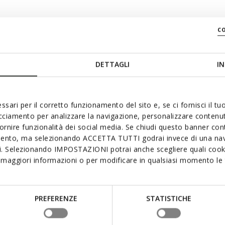
c
DETTAGLI
IN
ssari per il corretto funzionamento del sito e, se ci fornisci il t
acciamento per analizzare la navigazione, personalizzare contenuti
fornire funzionalità dei social media. Se chiudi questo banner co
mento, ma selezionando ACCETTA TUTTI godrai invece di una nav
si. Selezionando IMPOSTAZIONI potrai anche scegliere quali cooki
maggiori informazioni o per modificare in qualsiasi momento le t
it ook leuk Onlangs beke
PREFERENZE
STATISTICHE