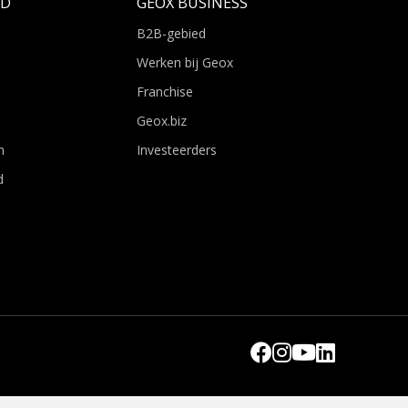
LD
GEOX BUSINESS
B2B-gebied
Werken bij Geox
Franchise
Geox.biz
n
Investeerders
d