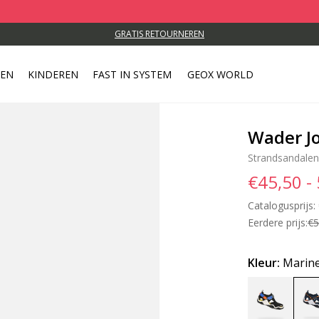
GRATIS RETOURNEREN
REN
KINDEREN
FAST IN SYSTEM
GEOX WORLD
Wader J
Strandsandalen
€45,50 -
Catalogusprijs:
Eerdere prijs:
€5
Kleur:
Marine