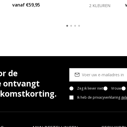
vanaf
€59,95
2 KLEUREN
or de
e ontvangt
Zeg ik liever niet
Vrouw
lkomstkorting.
Ik heb de privacyverklaring
gel