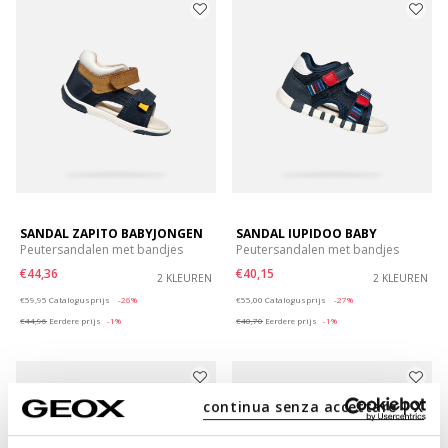
SANDAL ZAPITO BABYJONGEN
SANDAL IUPIDOO BABY
Peutersandalen met bandjes
Peutersandalen met bandjes
€44,36
€40,15
2 KLEUREN
2 KLEUREN
Price reduced from
to
Price reduced from
to
€59,95
Catalogusprijs
-26%
€55,00
Catalogusprijs
-27%
€44,96
Eerdere prijs
-1%
€40,70
Eerdere prijs
-1%
continua senza accettare | X