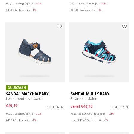
Price reduced from
to
Price reduced from
to
€59,95
Catalogusprijs
-27%
€45,00
Catalogusprijs
-32%
€44,36
Eerdere prijs
-1%
€31,05
Eerdere prijs
-1%
DUURZAAM
SANDAL MACCHIA BABY
SANDAL MULTY BABY
Leren peutersandalen
Strandsandalen
€49,10
vanaf
€42,90
2 KLEUREN
2 KLEUREN
Price reduced from
to
Price reduced from
to
€62,95
Catalogusprijs
-22%
vanaf
€55,00
Catalogusprijs
-22%
€49,73
Eerdere prijs
-1%
vanaf
€43,45
Eerdere prijs
-1%