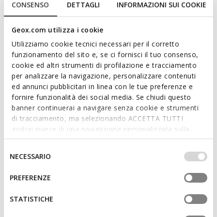
CONSENSO
DETTAGLI
INFORMAZIONI SUI COOKIE
Geox.com utilizza i cookie
Utilizziamo cookie tecnici necessari per il corretto
funzionamento del sito e, se ci fornisci il tuo consenso,
cookie ed altri strumenti di profilazione e tracciamento
ALLEEN ONLINE
ALLEEN ONLINE
SANDAL IUPIDOO BABYJONGEN
SANDAL ZAPITO BABY
per analizzare la navigazione, personalizzare contenuti
Peuterschoenen met bandjes
Peutersandalen met bandjes
ed annunci pubblicitari in linea con le tue preferenze e
€35,20
€30,60
fornire funzionalità dei social media. Se chiudi questo
2 KLEUREN
2 KLEUREN
Price reduced from
to
Price reduced from
to
banner continuerai a navigare senza cookie e strumenti
€55,00
Catalogusprijs
-36%
€45,00
Catalogusprijs
-32%
di tracciamento, ma selezionando ACCETTA TUTTI
€35,75
Eerdere prijs
-2%
€31,05
Eerdere prijs
-1%
godrai invece di una navigazione personalizzata sulla
base dei tuoi gusti ed interessi. Selezionando
IMPOSTAZIONI potrai anche scegliere quali cookies ed
Selezione
NECESSARIO
altri strumenti di tracciamento autorizzare. Per maggiori
del
informazioni o per modificare in qualsiasi momento le
consenso
PREFERENZE
tue impostazioni, visita la nostra
cookie policy
.
STATISTICHE