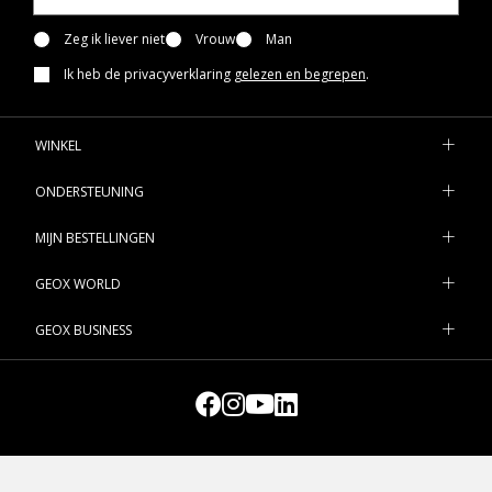
onze selectie schoenen met rubberen zolen. Je kunt nettere
outfits opfleuren met een paar formele sandalen en leren
Zeg ik liever niet
Vrouw
Man
sandalen in veelzijdige tinten voor speciale gelegenheden. Kies
Ik heb de privacyverklaring
gelezen en begrepen
.
daarentegen voor een paar casual sandalen met een leuke,
levendige uitstraling voor dagelijks gebruik. Bekijk onze collectie
Disney-schoenen voor babyjongens en fleur hun mini-looks op
WINKEL
met een paar Disney-sandalen. Of bekijk onze Super Mario-
sandalen, die ongetwijfeld de aandacht van kleine kinderen
ONDERSTEUNING
zullen trekken. Ontdek alle modellen uit de Geox-collectie online.
MIJN BESTELLINGEN
GEOX WORLD
GEOX BUSINESS