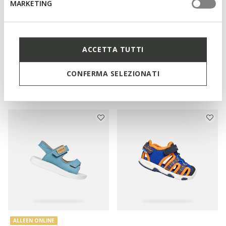
MARKETING
DUURZAAM
SANDAL MACCHIA BABY
SANDAL LIGHTFLOPPY
Leren peutersandalen
PEUTERJONGEN
ACCETTA TUTTI
Sandalen met bandjes
€42,80
2 KLEUREN
€37,40
Price reduced from
to
3 KLEUREN
€62,95
Catalogusprijs
-32%
CONFERMA SELEZIONATI
Price reduced from
to
€55,00
Catalogusprijs
-32%
€43,43
Eerdere prijs
-1%
€37,95
Eerdere prijs
-1%
ALLEEN ONLINE