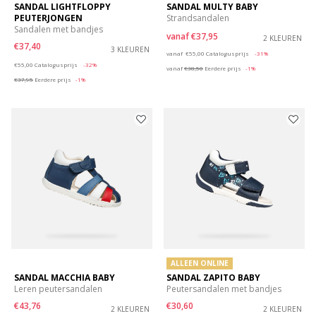
SANDAL LIGHTFLOPPY
SANDAL MULTY BABY
PEUTERJONGEN
Strandsandalen
Sandalen met bandjes
vanaf
€37,95
2 KLEUREN
€37,40
3 KLEUREN
Price reduced from
to
vanaf
€55,00
Catalogusprijs
-31%
Price reduced from
to
€55,00
Catalogusprijs
-32%
vanaf
€38,50
Eerdere prijs
-1%
€37,95
Eerdere prijs
-1%
ALLEEN ONLINE
SANDAL MACCHIA BABY
SANDAL ZAPITO BABY
Leren peutersandalen
Peutersandalen met bandjes
€43,76
€30,60
2 KLEUREN
2 KLEUREN