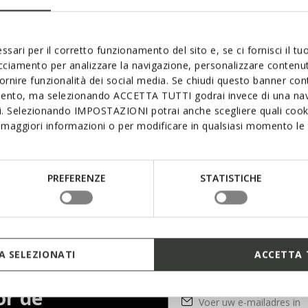
ssari per il corretto funzionamento del sito e, se ci fornisci il t
acciamento per analizzare la navigazione, personalizzare contenuti
fornire funzionalità dei social media. Se chiudi questo banner co
mento, ma selezionando ACCETTA TUTTI godrai invece di una nav
si. Selezionando IMPOSTAZIONI potrai anche scegliere quali cooki
 wat u zocht?
maggiori informazioni o per modificare in qualsiasi momento le t
T MET ONS WILT OPNEMEN, WE HELPEN
PREFERENZE
STATISTICHE
GA NAAR DE 
, uitgezonderd Italiaanse feestdagen
 SELEZIONATI
ACCETTA 
or de