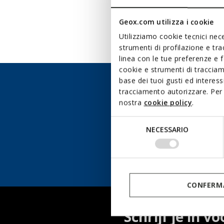
Toon alle artikelen (9)
Geox.com utilizza i cookie
Utilizziamo cookie tecnici nece
strumenti di profilazione e tr
linea con le tue preferenze e 
cookie e strumenti di traccia
base dei tuoi gusti ed interes
Niet gevonden
tracciamento autorizzare. Per 
nostra
cookie policy
.
KIES HOE U CONTAC
U GRAAG!
Selezione
NECESSARIO
del
Maandag - vrijdag
consenso
9.00 - 18.00 uur (CET)
CONFERMA
Schrijf je in vo