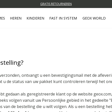
GRATIS RETOURNEREN
MES
HEREN
KINDEREN
FAST IN SYSTEM
GEOX WORLD
stelling?
s verzonden, ontvangt u een bevestigingsmail met de afleve
 u de status van uw pakket kunt controleren terwijl het on
hebt gedaan als geregistreerde klant op de website geox.com,
eeks volgen vanuit uw Persoonlijke gebied in het gedeelte "
 van de bestelling die u wilt volgen. Als u een bestelling he