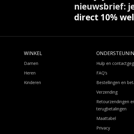
nieuwsbrief: j
direct 10% we
WINKEL
ONDERSTEUNI
Damen
Hulp en contactge
Heren
FAQ’s
Kinderen
Bestellingen en bet
Verzending
Retourzendingen e
terugbetalingen
Maattabel
Privacy