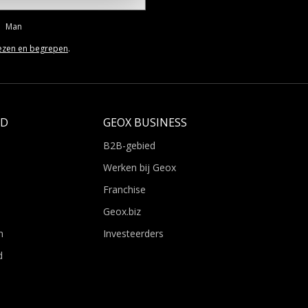
Man
ezen en begrepen
.
LD
GEOX BUSINESS
B2B-gebied
Werken bij Geox
Franchise
Geox.biz
n
Investeerders
d