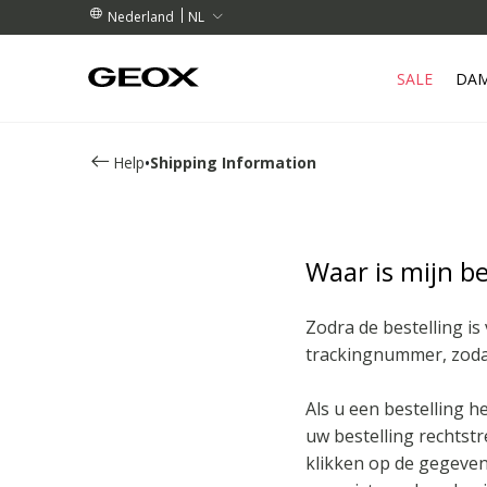
TELLINGEN BOVEN € 89,00
TELLINGEN BOVEN € 89,00
HAALPUNT IN DE BUURT.
NL
Nederland
SALE
DA
•
Help
Shipping Information
Waar is mijn be
Zodra de bestelling i
trackingnummer, zodat
Als u een bestelling 
uw bestelling rechtstr
klikken op de gegevens