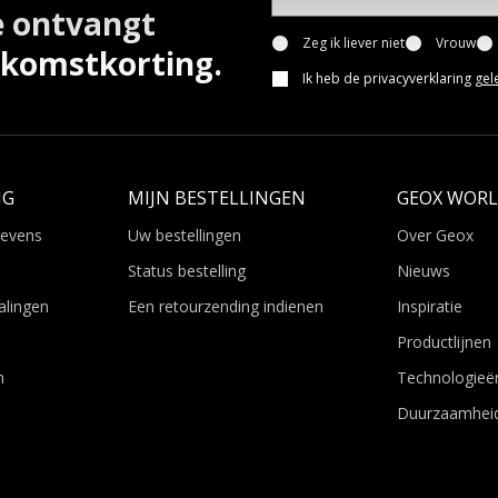
e ontvangt
Zeg ik liever niet
Vrouw
lkomstkorting.
Ik heb de privacyverklaring
gel
NG
MIJN BESTELLINGEN
GEOX WOR
gevens
Uw bestellingen
Over Geox
Status bestelling
Nieuws
alingen
Een retourzending indienen
Inspiratie
Productlijnen
n
Technologieë
Duurzaamhei