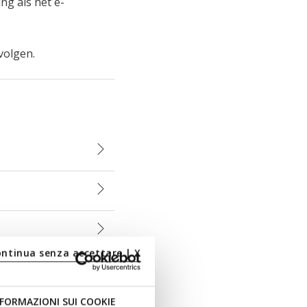
ng als het e-
volgen.
ontinua senza accettare | X
FORMAZIONI SUI COOKIE