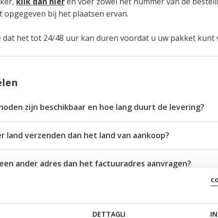
iker,
klik dan hier
en voer zowel het nummer van de bestelli
t opgegeven bij het plaatsen ervan.
dat het tot 24/48 uur kan duren voordat u uw pakket kunt 
elen
oden zijn beschikbaar en hoe lang duurt de levering?
er land verzenden dan het land van aankoop?
p een ander adres dan het factuuradres aanvragen?
c
aarnaar geen bestellingen kunnen worden verzonden?
DETTAGLI
IN