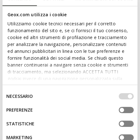
Man
Geox.com utilizza i cookie
Vrouw
Utilizziamo cookie tecnici necessari per il corretto
Geboortedatum *
funzionamento del sito e, se ci fornisci il tuo consenso,
cookie ed altri strumenti di profilazione e tracciamento
DD
MM
JJJJ
per analizzare la navigazione, personalizzare contenuti
ed annunci pubblicitari in linea con le tue preferenze e
E-mail
fornire funzionalità dei social media. Se chiudi questo
banner continuerai a navigare senza cookie e strumenti
di tracciamento, ma selezionando ACCETTA TUTTI
godrai invece di una navigazione personalizzata sulla
base dei tuoi gusti ed interessi. Selezionando
Wachtwoord
IMPOSTAZIONI potrai anche scegliere quali cookies ed
Selezione
NECESSARIO
altri strumenti di tracciamento autorizzare. Per maggiori
del
informazioni o per modificare in qualsiasi momento le
consenso
PREFERENZE
Minstens 6 tekens
tue impostazioni, visita la nostra
cookie policy
.
Minstens 1 letter (a-z, A-Z)
Minstens 1 cijfer (0-9)
STATISTICHE
MARKETING