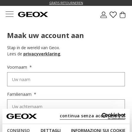
GRATIS RETOURNEREN
Maak uw account aan
Stap in de wereld van Geox.
Lees de
privacyverklaring
.
Voornaam
Familienaam
continua senza accettare | X
Geslacht
Ik geef liever geen antwoord
CONSENSO
DETTAGLI
INFORMAZIONI SUI COOKIE