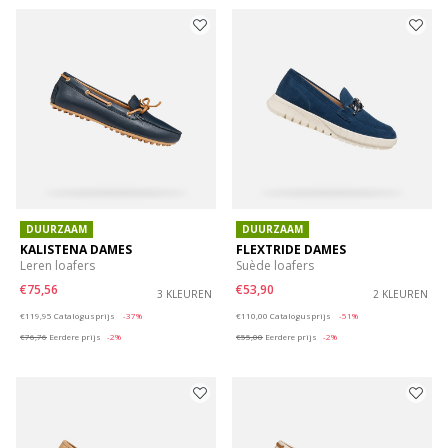
DUURZAAM
DUURZAAM
KALISTENA DAMES
FLEXTRIDE DAMES
Leren loafers
Suède loafers
€75,56
€53,90
3 KLEUREN
2 KLEUREN
Price reduced from
to
Price reduced from
to
€119,95
Catalogusprijs
-37%
€110,00
Catalogusprijs
-51%
€76,76
Eerdere prijs
-2%
€55,00
Eerdere prijs
-2%