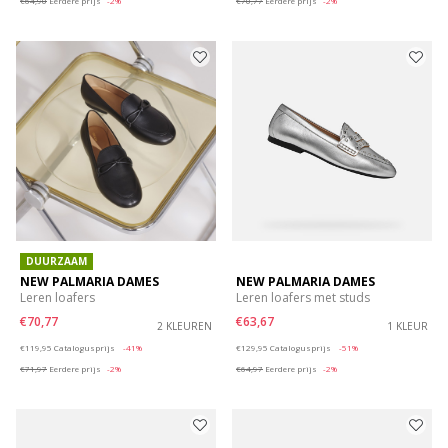
€64,90
Eerdere prijs
-2%
€70,77
Eerdere prijs
-2%
DUURZAAM
NEW PALMARIA DAMES
NEW PALMARIA DAMES
Leren loafers
Leren loafers met studs
€70,77
€63,67
2 KLEUREN
1 KLEUR
Price reduced from
to
Price reduced from
to
€119,95
Catalogusprijs
-41%
€129,95
Catalogusprijs
-51%
€71,97
Eerdere prijs
-2%
€64,97
Eerdere prijs
-2%