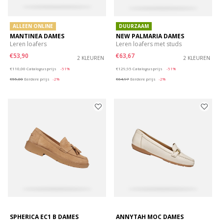
ALLEEN ONLINE
DUURZAAM
MANTINEA DAMES
NEW PALMARIA DAMES
Leren loafers
Leren loafers met studs
€53,90
€63,67
2 KLEUREN
2 KLEUREN
Price reduced from
to
Price reduced from
to
€110,00
Catalogusprijs
-51%
€129,95
Catalogusprijs
-51%
€55,00
Eerdere prijs
-2%
€64,97
Eerdere prijs
-2%
SPHERICA EC1 B DAMES
ANNYTAH MOC DAMES