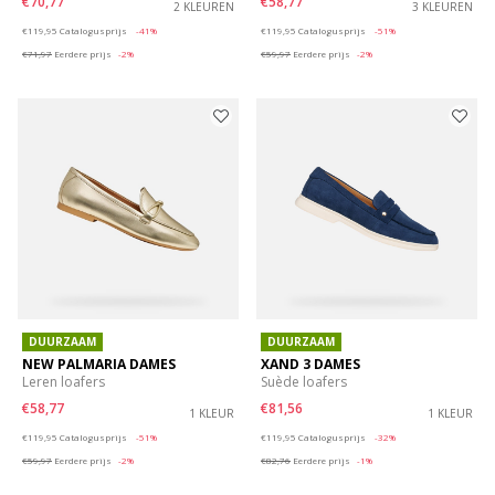
€70,77
€58,77
2 KLEUREN
3 KLEUREN
Price reduced from
to
Price reduced from
to
€119,95
Catalogusprijs
-41%
€119,95
Catalogusprijs
-51%
€71,97
Eerdere prijs
-2%
€59,97
Eerdere prijs
-2%
DUURZAAM
DUURZAAM
NEW PALMARIA DAMES
XAND 3 DAMES
Leren loafers
Suède loafers
€58,77
€81,56
1 KLEUR
1 KLEUR
Price reduced from
to
Price reduced from
to
€119,95
Catalogusprijs
-51%
€119,95
Catalogusprijs
-32%
€59,97
Eerdere prijs
-2%
€82,76
Eerdere prijs
-1%