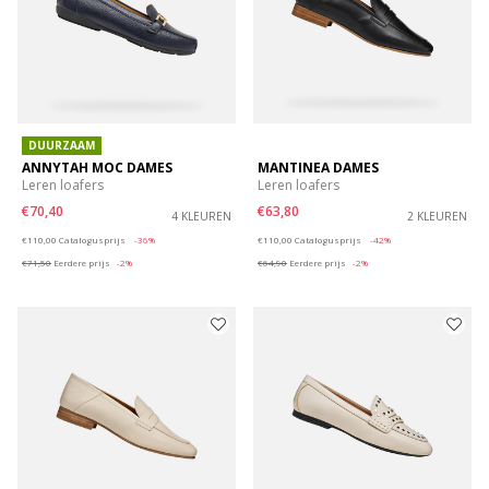
DUURZAAM
ANNYTAH MOC DAMES
MANTINEA DAMES
Leren loafers
Leren loafers
€70,40
€63,80
4 KLEUREN
2 KLEUREN
Price reduced from
to
Price reduced from
to
€110,00
Catalogusprijs
-36%
€110,00
Catalogusprijs
-42%
€71,50
Eerdere prijs
-2%
€64,90
Eerdere prijs
-2%