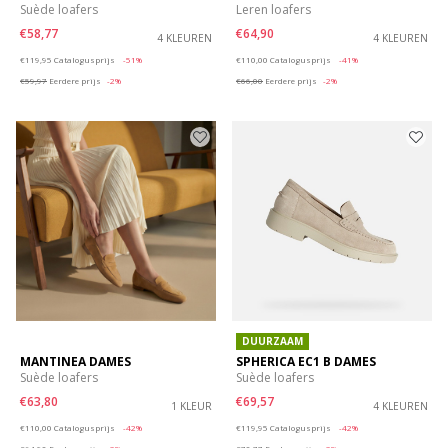
Suède loafers
Leren loafers
€58,77
€64,90
4 KLEUREN
4 KLEUREN
Price reduced from
to
Price reduced from
to
€119,95
Catalogusprijs
-51%
€110,00
Catalogusprijs
-41%
€59,97
Eerdere prijs
-2%
€66,00
Eerdere prijs
-2%
DUURZAAM
MANTINEA DAMES
SPHERICA EC1 B DAMES
Suède loafers
Suède loafers
€63,80
€69,57
1 KLEUR
4 KLEUREN
Price reduced from
to
Price reduced from
to
€110,00
Catalogusprijs
-42%
€119,95
Catalogusprijs
-42%