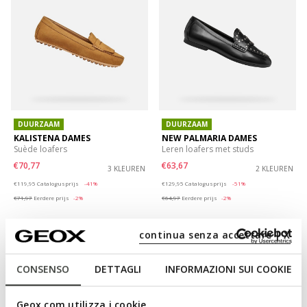
DUURZAAM
DUURZAAM
KALISTENA DAMES
NEW PALMARIA DAMES
Suède loafers
Leren loafers met studs
€70,77
€63,67
3 KLEUREN
2 KLEUREN
Price reduced from
to
Price reduced from
to
€119,95
Catalogusprijs
-41%
€129,95
Catalogusprijs
-51%
€71,97
Eerdere prijs
-2%
€64,97
Eerdere prijs
-2%
continua senza accettare | X
CONSENSO
DETTAGLI
INFORMAZIONI SUI COOKIE
Geox.com utilizza i cookie