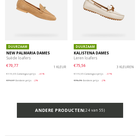
DUURZAAM
DUURZAAM
NEW PALMARIA DAMES
KALISTENA DAMES
Suède loafers
Leren loafers
€70,77
€75,56
1 KLEUR
3 KLEUREN
Price reduced from
to
Price reduced from
to
€119,95
Catalogusprijs
-41%
€119,95
Catalogusprijs
-37%
€71,97
Eerdere prijs
-2%
€76,76
Eerdere prijs
-2%
ANDERE PRODUCTEN
(24 van 55)