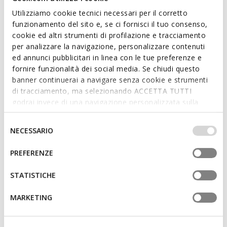
Utilizziamo cookie tecnici necessari per il corretto
funzionamento del sito e, se ci fornisci il tuo consenso,
cookie ed altri strumenti di profilazione e tracciamento
per analizzare la navigazione, personalizzare contenuti
DUURZAAM
ed annunci pubblicitari in linea con le tue preferenze e
ANNYTAH MOC DAMES
XAND 3 DAMES
fornire funzionalità dei social media. Se chiudi questo
Leren loafers
Leren loafers
banner continuerai a navigare senza cookie e strumenti
€53,90
€70,77
4 KLEUREN
2 KLEUREN
di tracciamento, ma selezionando ACCETTA TUTTI
Price reduced from
to
Price reduced from
to
€110,00
Catalogusprijs
-51%
€119,95
Catalogusprijs
-41%
godrai invece di una navigazione personalizzata sulla
€55,00
Eerdere prijs
-2%
€71,97
Eerdere prijs
-2%
base dei tuoi gusti ed interessi. Selezionando
IMPOSTAZIONI potrai anche scegliere quali cookies ed
Selezione
NECESSARIO
altri strumenti di tracciamento autorizzare. Per maggiori
del
informazioni o per modificare in qualsiasi momento le
consenso
PREFERENZE
tue impostazioni, visita la nostra
cookie policy
.
STATISTICHE
MARKETING