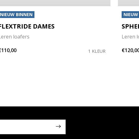
NIEUW BINNEN
NIEUW
FLEXTRIDE DAMES
SPHE
Leren loafers
Leren l
€110,00
€120,0
1 KLEUR