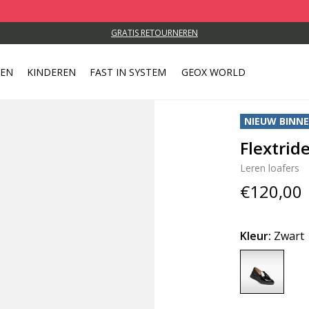
GRATIS RETOURNEREN
REN
KINDEREN
FAST IN SYSTEM
GEOX WORLD
NIEUW BINN
Flextri
Leren loafers
€120,00
Kleur:
Zwart
selected