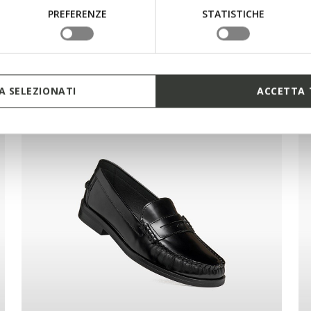
it ook leuk Onlangs beke
PREFERENZE
STATISTICHE
 SELEZIONATI
ACCETTA 