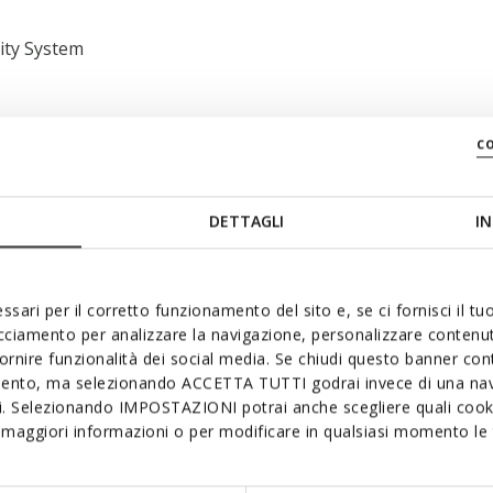
lity System
c
DETTAGLI
IN
oepel naar binnen;
ssari per il corretto funzionamento del sito e, se ci fornisci il t
acciamento per analizzare la navigazione, personalizzare contenuti
fornire funzionalità dei social media. Se chiudi questo banner co
mento, ma selezionando ACCETTA TUTTI godrai invece di una nav
si. Selezionando IMPOSTAZIONI potrai anche scegliere quali cooki
maggiori informazioni o per modificare in qualsiasi momento le t