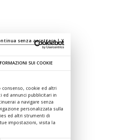
ontinua senza accettare | X
FORMAZIONI SUI COOKIE
uo consenso, cookie ed altri
 ed annunci pubblicitari in
ntinuerai a navigare senza
igazione personalizzata sulla
es ed altri strumenti di
ue impostazioni, visita la