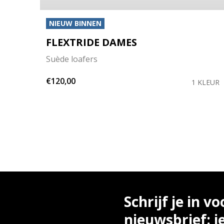
NIEUW BINNEN
FLEXTRIDE DAMES
Suède loafers
€120,00
KLEUR
1 KLEUR
Schrijf je in vo
nieuwsbrief: j