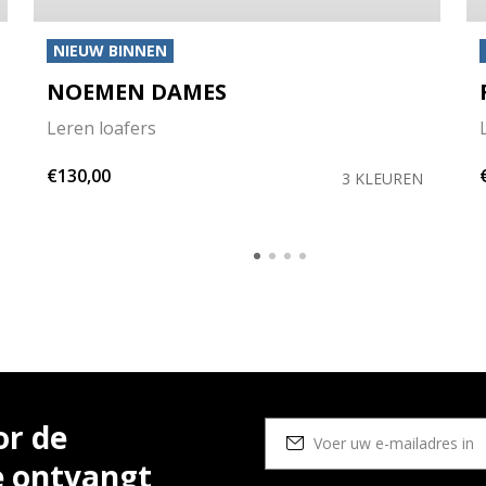
NIEUW BINNEN
NOEMEN DAMES
Leren loafers
€130,00
3 KLEUREN
or de
e ontvangt