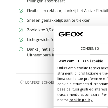
trillingen absorbeert
Flexibel en rekbaar, dankzij het Active Flexibi
Snel en gemakkelijk aan te trekken
Zooldikte: 3,5 cm / 1,4"
Lichtgewicht footwear
CONSENSO
Dankzij het slip-on ontwerp glijdt uw voet s
Uitneembare inlegzool
Geox.com utilizza i cookie
Utilizziamo cookie tecnici nece
strumenti di profilazione e tr
linea con le tue preferenze e 
LOAFERS
SCHOENEN
DAMES
cookie e strumenti di traccia
base dei tuoi gusti ed interes
tracciamento autorizzare. Per 
nostra
cookie policy
.