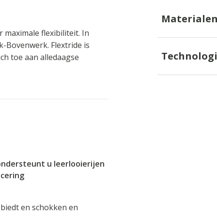
Materiale
aximale flexibiliteit. In
k-Bovenwerk. Flextride is
Technolog
ch toe aan alledaagse
ondersteunt u leerlooierijen
icering
biedt en schokken en