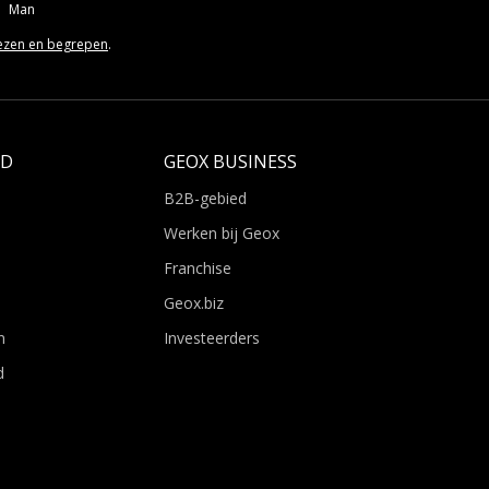
Man
ezen en begrepen
.
LD
GEOX BUSINESS
B2B-gebied
Werken bij Geox
Franchise
Geox.biz
n
Investeerders
d