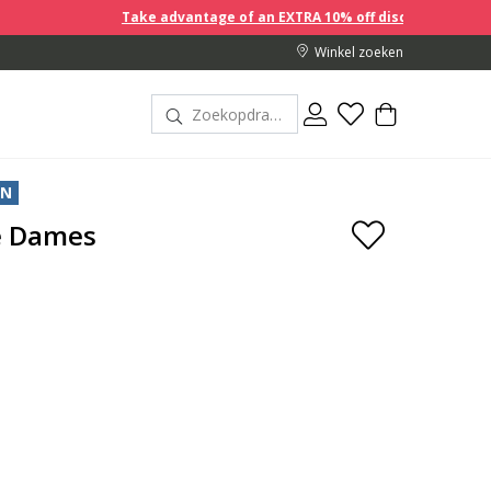
Take advantage of an EXTRA 10% off discount prices when you bu
Winkel zoeken
EN
de Dames