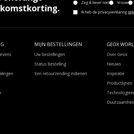
Zeg ik liever niet
Vrouw
lkomstkorting.
Ik heb de privacyverklaring
gel
NG
MIJN BESTELLINGEN
GEOX WOR
gevens
Uw bestellingen
Over Geox
Status bestelling
Nieuws
alingen
Een retourzending indienen
Inspiratie
Productlijnen
n
Technologieë
Duurzaamhei