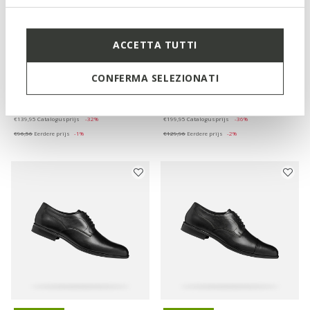
ACCETTA TUTTI
SPHERICA EC11 B HEREN
MEDOS HEREN
CONFERMA SELEZIONATI
Leren loafers
Elegante leren loafers
€95,16
€127,96
1 KLEUR
2 KLEUREN
Price reduced from
to
Price reduced from
to
€139,95
Catalogusprijs
-32%
€199,95
Catalogusprijs
-36%
€96,56
Eerdere prijs
-1%
€129,96
Eerdere prijs
-2%