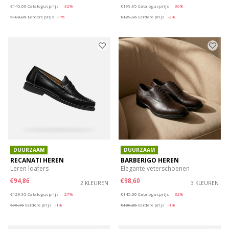
Price reduced from
to
Price reduced from
to
€145,00
Catalogusprijs
-32%
€199,95
Catalogusprijs
-36%
€100,05
Eerdere prijs
-1%
€129,96
Eerdere prijs
-2%
DUURZAAM
DUURZAAM
RECANATI HEREN
BARBERIGO HEREN
Leren loafers
Elegante veterschoenen
€94,86
€98,60
2 KLEUREN
3 KLEUREN
Price reduced from
to
Price reduced from
to
€129,95
Catalogusprijs
-27%
€145,00
Catalogusprijs
-32%
€96,16
Eerdere prijs
-1%
€100,05
Eerdere prijs
-1%