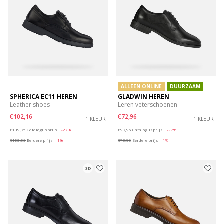
ALLEEN ONLINE
DUURZAAM
SPHERICA EC11 HEREN
GLADWIN HEREN
Leather shoes
Leren veterschoenen
€102,16
€72,96
1 KLEUR
1 KLEUR
Price reduced from
to
Price reduced from
to
€139,95
Catalogusprijs
-27%
€99,95
Catalogusprijs
-27%
€103,56
Eerdere prijs
-1%
€73,96
Eerdere prijs
-1%
3D