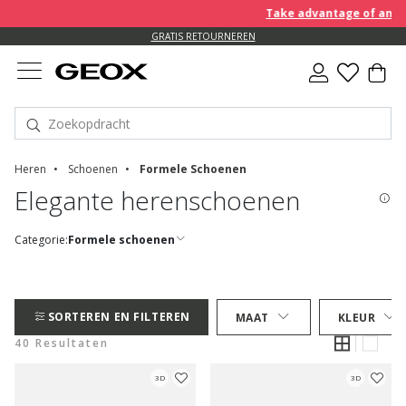
Take advantage of an EXTRA 
GRATIS RETOURNEREN
Heren
Schoenen
Formele Schoenen
Elegante herenschoenen
Categorie:
Formele schoenen
SORTEREN EN FILTEREN
MAAT
KLEUR
40 Resultaten
3D
3D