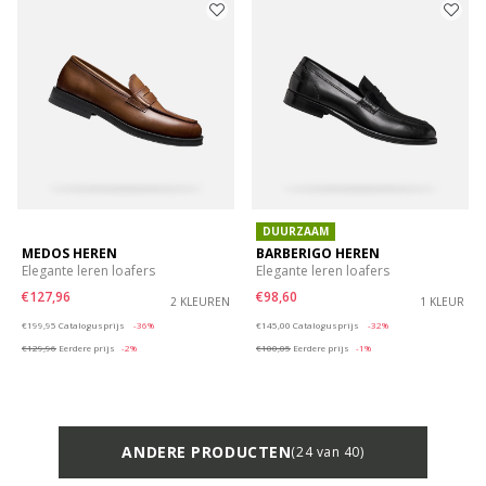
DUURZAAM
MEDOS HEREN
BARBERIGO HEREN
Elegante leren loafers
Elegante leren loafers
€127,96
€98,60
2 KLEUREN
1 KLEUR
Price reduced from
to
Price reduced from
to
€199,95
Catalogusprijs
-36%
€145,00
Catalogusprijs
-32%
€129,96
Eerdere prijs
-2%
€100,05
Eerdere prijs
-1%
ANDERE PRODUCTEN
(24 van 40)