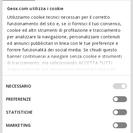
Geox.com utilizza i cookie
Utilizziamo cookie tecnici necessari per il corretto
funzionamento del sito e, se ci fornisci il tuo consenso,
cookie ed altri strumenti di profilazione e tracciamento
per analizzare la navigazione, personalizzare contenuti
ed annunci pubblicitari in linea con le tue preferenze e
DUURZAAM
DUURZAAM
fornire funzionalità dei social media. Se chiudi questo
CAPITALE HEREN
BARBERIGO HEREN
banner continuerai a navigare senza cookie e strumenti
Leren veterschoenen
Elegante veterschoenen
di tracciamento, ma selezionando ACCETTA TUTTI
€127,96
€84,10
1 KLEUR
1 KLEUR
godrai invece di una navigazione personalizzata sulla
Price reduced from
to
Price reduced from
to
€199,95
Catalogusprijs
-36%
€145,00
Catalogusprijs
-42%
base dei tuoi gusti ed interessi. Selezionando
€129,96
Eerdere prijs
-2%
€85,55
Eerdere prijs
-2%
IMPOSTAZIONI potrai anche scegliere quali cookies ed
Selezione
NECESSARIO
altri strumenti di tracciamento autorizzare. Per maggiori
del
informazioni o per modificare in qualsiasi momento le
consenso
PREFERENZE
tue impostazioni, visita la nostra
cookie policy
.
STATISTICHE
MARKETING