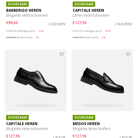
DUURZAAM
DUURZAAM
BARBERIGO HEREN
CAPITALE HEREN
Elegante veterschoenen
Leren veterschoenen
€98,60
€127,96
3 KLEUREN
2 KLEUREN
Price reduced from
to
Price reduced from
to
€145,00
Catalogusprijs
-32%
€199,95
Catalogusprijs
-36%
€100,05
Eerdere prijs
-1%
€129,96
Eerdere prijs
-2%
DUURZAAM
DUURZAAM
CAPITALE HEREN
MEDOS HEREN
Elegante veterschoenen
Elegante leren loafers
€127,96
€127,96
1 KLEUR
1 KLEUR