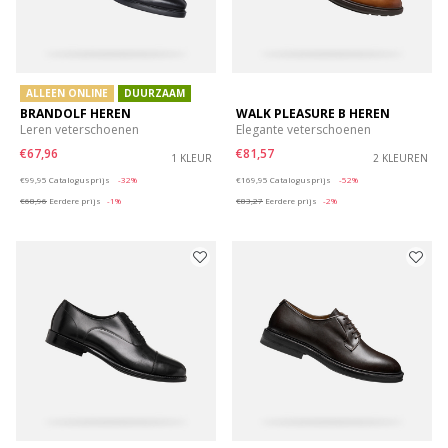
ALLEEN ONLINE
DUURZAAM
BRANDOLF HEREN
WALK PLEASURE B HEREN
Leren veterschoenen
Elegante veterschoenen
€67,96
€81,57
1 KLEUR
2 KLEUREN
Price reduced from
to
Price reduced from
to
€99,95
Catalogusprijs
-32%
€169,95
Catalogusprijs
-52%
€68,96
Eerdere prijs
-1%
€83,27
Eerdere prijs
-2%