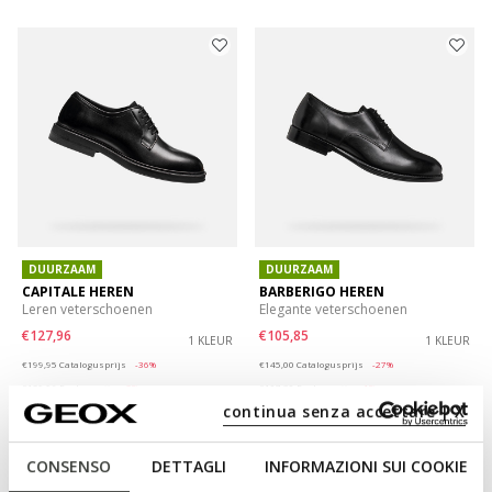
DUURZAAM
DUURZAAM
CAPITALE HEREN
BARBERIGO HEREN
Leren veterschoenen
Elegante veterschoenen
€127,96
€105,85
1 KLEUR
1 KLEUR
Price reduced from
to
Price reduced from
to
€199,95
Catalogusprijs
-36%
€145,00
Catalogusprijs
-27%
€129,96
Eerdere prijs
-2%
€107,30
Eerdere prijs
-1%
continua senza accettare | X
CONSENSO
DETTAGLI
INFORMAZIONI SUI COOKIE