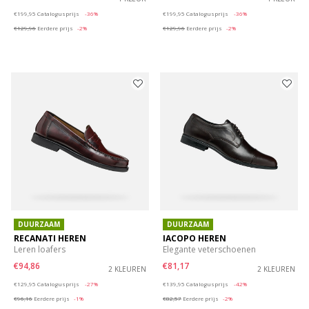
Price reduced from
to
Price reduced from
to
€199,95
Catalogusprijs
-36%
€199,95
Catalogusprijs
-36%
€129,96
Eerdere prijs
-2%
€129,96
Eerdere prijs
-2%
DUURZAAM
DUURZAAM
RECANATI HEREN
IACOPO HEREN
Leren loafers
Elegante veterschoenen
€94,86
€81,17
2 KLEUREN
2 KLEUREN
Price reduced from
to
Price reduced from
to
€129,95
Catalogusprijs
-27%
€139,95
Catalogusprijs
-42%
€96,16
Eerdere prijs
-1%
€82,57
Eerdere prijs
-2%