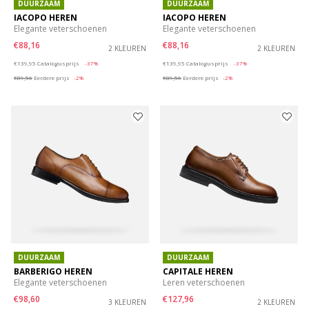
DUURZAAM
DUURZAAM
IACOPO HEREN
IACOPO HEREN
Elegante veterschoenen
Elegante veterschoenen
€88,16
€88,16
2 KLEUREN
2 KLEUREN
Price reduced from
to
Price reduced from
to
€139,95
Catalogusprijs
-37%
€139,95
Catalogusprijs
-37%
€89,56
Eerdere prijs
-2%
€89,56
Eerdere prijs
-2%
DUURZAAM
DUURZAAM
BARBERIGO HEREN
CAPITALE HEREN
Elegante veterschoenen
Leren veterschoenen
€98,60
€127,96
3 KLEUREN
2 KLEUREN