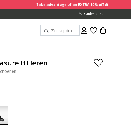
Take advantage of an EXTRA 10% off discount prices when yo
Winkel zoeken
easure B Heren
schoenen
selected