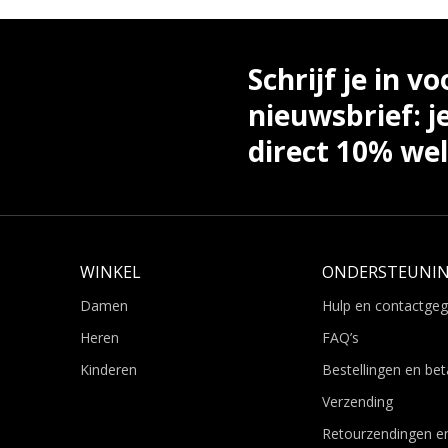
Schrijf je in vo
nieuwsbrief: j
direct 10% we
WINKEL
ONDERSTEUNI
Damen
Hulp en contactge
Heren
FAQ’s
Kinderen
Bestellingen en bet
Verzending
Retourzendingen e