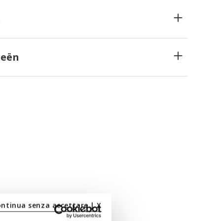
n
ieën
ontinua senza accettare | X