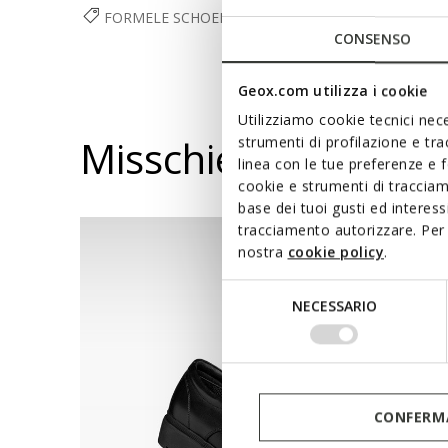
FORMELE SCHOENEN
SCHOENEN
HEREN
CONSENSO
Geox.com utilizza i cookie
Utilizziamo cookie tecnici nece
Misschien vindt u d
strumenti di profilazione e tr
linea con le tue preferenze e 
cookie e strumenti di traccia
base dei tuoi gusti ed interes
tracciamento autorizzare. Per 
nostra
cookie policy
.
Selezione
NECESSARIO
del
consenso
CONFERMA