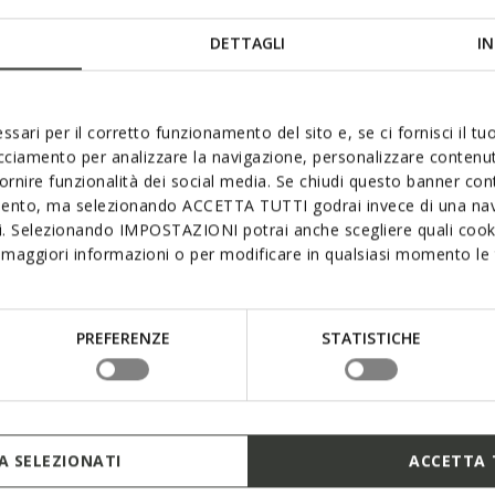
DETTAGLI
IN
ssari per il corretto funzionamento del sito e, se ci fornisci il t
it ook leuk Onlangs beke
acciamento per analizzare la navigazione, personalizzare contenuti
fornire funzionalità dei social media. Se chiudi questo banner co
mento, ma selezionando ACCETTA TUTTI godrai invece di una nav
si. Selezionando IMPOSTAZIONI potrai anche scegliere quali cooki
maggiori informazioni o per modificare in qualsiasi momento le t
3D
PREFERENZE
STATISTICHE
 SELEZIONATI
ACCETTA 