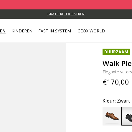
GRATIS RETOURNEREN
REN
KINDEREN
FAST IN SYSTEM
GEOX WORLD
DUURZAAM
Walk Pl
Elegante veter
€170,00
Kleur:
Zwart