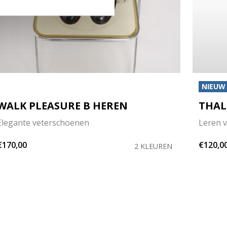
NIEUW
WALK PLEASURE B HEREN
THAL
Elegante veterschoenen
Leren 
€170,00
€120,0
2 KLEUREN