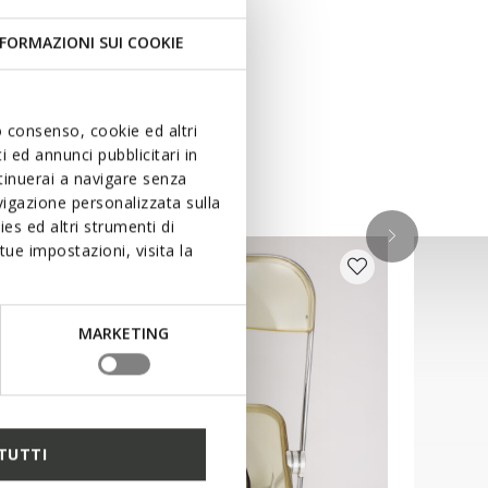
FORMAZIONI SUI COOKIE
uo consenso, cookie ed altri
ken
 ed annunci pubblicitari in
ntinuerai a navigare senza
igazione personalizzata sulla
es ed altri strumenti di
ue impostazioni, visita la
MARKETING
TUTTI