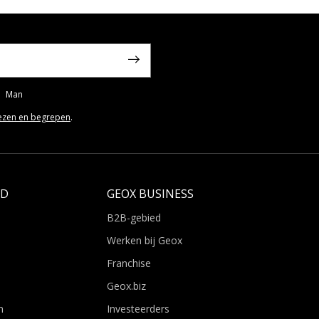
Man
ezen en begrepen
.
LD
GEOX BUSINESS
B2B-gebied
Werken bij Geox
Franchise
Geox.biz
n
Investeerders