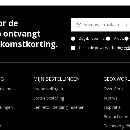
or de
e ontvangt
Zeg ik liever niet
Vrouw
lkomstkorting.
Ik heb de privacyverklaring
gel
NG
MIJN BESTELLINGEN
GEOX WOR
gevens
Uw bestellingen
Over Geox
Status bestelling
Nieuws
alingen
Een retourzending indienen
Inspiratie
Productlijnen
n
Technologieë