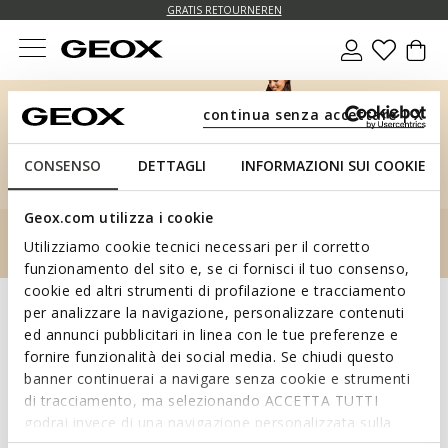
GRATIS STANDAARDLEVERING VOOR BESTELLINGEN BOVEN € 89,00
GRATIS RETOURNEREN
continua senza accettare | X
CONSENSO
DETTAGLI
INFORMAZIONI SUI COOKIE
Geox.com utilizza i cookie
Utilizziamo cookie tecnici necessari per il corretto
funzionamento del sito e, se ci fornisci il tuo consenso,
cookie ed altri strumenti di profilazione e tracciamento
per analizzare la navigazione, personalizzare contenuti
Log in
op uw account.
ed annunci pubblicitari in linea con le tue preferenze e
fornire funzionalità dei social media. Se chiudi questo
E-mail verzonden
banner continuerai a navigare senza cookie e strumenti
di tracciamento, ma selezionando ACCETTA TUTTI
godrai invece di una navigazione personalizzata sulla
base dei tuoi gusti ed interessi. Selezionando