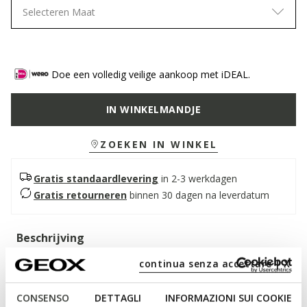
Selecteren Maat
Doe een volledig veilige aankoop met iDEAL.
IN WINKELMANDJE
ZOEKEN IN WINKEL
Gratis standaardlevering
in 2-3 werkdagen
Gratis retourneren
binnen 30 dagen na leverdatum
Beschrijving
Een damessloef met een ingetogen maar verfijnde stijl, de
continua senza accettare | X
perfecte metgezel voor hectische dagen in de stad. In deze
bruine versie heeft hij een bovenwerk van zacht Suède met
CONSENSO
DETTAGLI
INFORMAZIONI SUI COOKIE