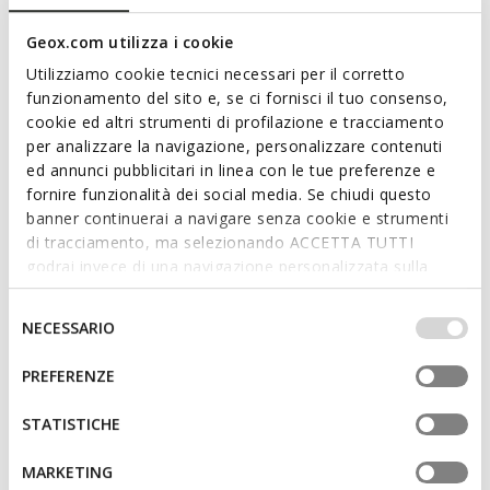
een strak silhouet, verfraaid door handgemaakte details.
Addisse is comfortabel en ademend en voegt een vleugje
Geox.com utilizza i cookie
moeiteloze elegantie toe aan alledaagse outfits.
ITEMCODE:
D66AXB00022C6005
Utilizziamo cookie tecnici necessari per il corretto
Meer lezen
funzionamento del sito e, se ci fornisci il tuo consenso,
cookie ed altri strumenti di profilazione e tracciamento
per analizzare la navigazione, personalizzare contenuti
Kenmerken
ed annunci pubblicitari in linea con le tue preferenze e
Snel en gemakkelijk aan te trekken
fornire funzionalità dei social media. Se chiudi questo
banner continuerai a navigare senza cookie e strumenti
Zooldikte: 1 cm / 0,4"
di tracciamento, ma selezionando ACCETTA TUTTI
godrai invece di una navigazione personalizzata sulla
Dankzij het slip-on ontwerp glijdt uw voet soepel naar
base dei tuoi gusti ed interessi. Selezionando
binnen; Uitneembare inlegzool
IMPOSTAZIONI potrai anche scegliere quali cookies ed
Selezione
NECESSARIO
altri strumenti di tracciamento autorizzare. Per maggiori
del
informazioni o per modificare in qualsiasi momento le
consenso
PREFERENZE
Materialen
tue impostazioni, visita la nostra
cookie policy
.
STATISTICHE
Technologieën
MARKETING