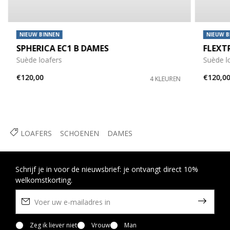
NIEUW BINNEN
NIEUW B
SPHERICA EC1 B DAMES
FLEXT
Suède loafers
Suède l
€120,00
€120,0
4 KLEUREN
LOAFERS
SCHOENEN
DAMES
Schrijf je in voor de nieuwsbrief: je ontvangt direct 10%
welkomstkorting.
Zeg ik liever niet
Vrouw
Man