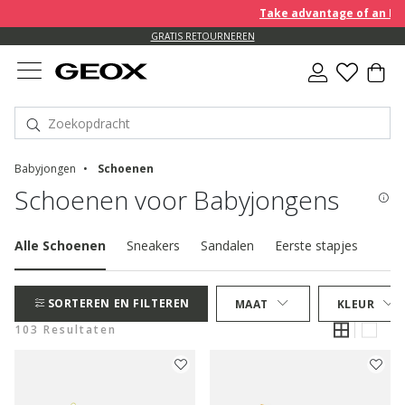
Take advantage of an EXTRA 1
GRATIS RETOURNEREN
Babyjongen
Schoenen
Schoenen voor Babyjongens
Alle Schoenen
Sneakers
Sandalen
Eerste stapjes
Laar
SORTEREN EN FILTEREN
MAAT
KLEUR
103 Resultaten