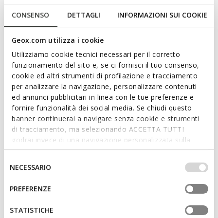
CONSENSO
DETTAGLI
INFORMAZIONI SUI COOKIE
Geox.com utilizza i cookie
Utilizziamo cookie tecnici necessari per il corretto
funzionamento del sito e, se ci fornisci il tuo consenso,
cookie ed altri strumenti di profilazione e tracciamento
per analizzare la navigazione, personalizzare contenuti
ed annunci pubblicitari in linea con le tue preferenze e
IUPIDOO BABY
IUPIDOO BABY
fornire funzionalità dei social media. Se chiudi questo
Peuterschoenen met bandjes
Peuterschoenen met bandjes
banner continuerai a navigare senza cookie e strumenti
€34,77
€34,77
2 KLEUREN
2 KLEUREN
di tracciamento, ma selezionando ACCETTA TUTTI
Price reduced from
to
Price reduced from
to
€59,95
Catalogusprijs
-42%
€59,95
Catalogusprijs
-42%
godrai invece di una navigazione personalizzata sulla
€35,37
Eerdere prijs
-2%
€35,37
Eerdere prijs
-2%
base dei tuoi gusti ed interessi. Selezionando
IMPOSTAZIONI potrai anche scegliere quali cookies ed
Selezione
NECESSARIO
altri strumenti di tracciamento autorizzare. Per maggiori
del
informazioni o per modificare in qualsiasi momento le
consenso
PREFERENZE
tue impostazioni, visita la nostra
cookie policy
.
STATISTICHE