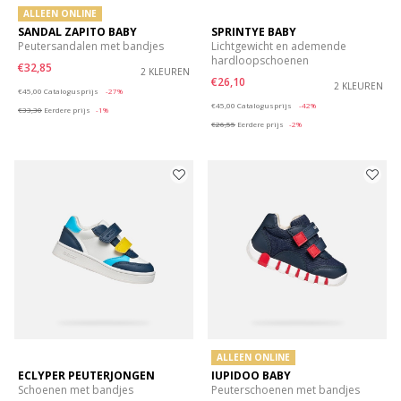
ALLEEN ONLINE
SANDAL ZAPITO BABY
SPRINTYE BABY
Peutersandalen met bandjes
Lichtgewicht en ademende
hardloopschoenen
€32,85
2 KLEUREN
€26,10
Price reduced from
to
2 KLEUREN
€45,00
Catalogusprijs
-27%
Price reduced from
to
€45,00
Catalogusprijs
-42%
€33,30
Eerdere prijs
-1%
€26,55
Eerdere prijs
-2%
ALLEEN ONLINE
ECLYPER PEUTERJONGEN
IUPIDOO BABY
Schoenen met bandjes
Peuterschoenen met bandjes