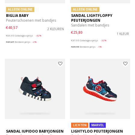
ALLEEN ONLINE
ALLEEN ONLINE
BIGLIA BABY
SANDAL LIGHTFLOPPY
Peuterschoenen met bandjes
PEUTERJONGEN
Sandalen met bandjes
€40,57
2 KLEUREN
€25,80
Price reduced from
to
1 KLEUR
€69,95
Catalogusprijs
-42%
Price reduced from
to
€37,95
Catalogusprijs
-32%
€41,27
Eerdere prijs
-2%
€26,18
Eerdere prijs
-1%
LICHTEN
MARVEL
SANDAL IUPIDOO BABYJONGEN
LIGHTYLOO PEUTERJONGEN