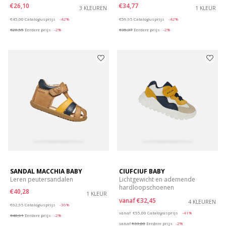
€26,10
€34,77
3 KLEUREN
1 KLEUR
Price reduced from
to
Price reduced from
to
€45,00
Catalogusprijs
-42%
€59,95
Catalogusprijs
-42%
€26,55
Eerdere prijs
-2%
€35,37
Eerdere prijs
-2%
SANDAL MACCHIA BABY
CIUFCIUF BABY
Leren peutersandalen
Lichtgewicht en ademende
hardloopschoenen
€40,28
1 KLEUR
vanaf
€32,45
Price reduced from
to
4 KLEUREN
€62,95
Catalogusprijs
-36%
Price reduced from
to
vanaf
€55,00
Catalogusprijs
-41%
€40,91
Eerdere prijs
-2%
vanaf
€33,00
Eerdere prijs
-2%