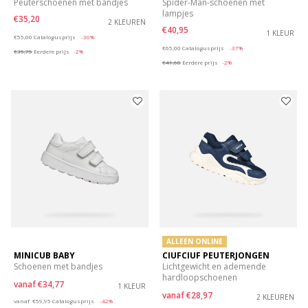
Peuterschoenen met bandjes
Spider-Man-schoenen met
lampjes
€35,20
2 KLEUREN
€40,95
Price reduced from
to
1 KLEUR
€55,00
Catalogusprijs
-36%
Price reduced from
to
€65,00
Catalogusprijs
-37%
€35,75
Eerdere prijs
-2%
€41,60
Eerdere prijs
-2%
ALLEEN ONLINE
MINICUB BABY
CIUFCIUF PEUTERJONGEN
Schoenen met bandjes
Lichtgewicht en ademende
hardloopschoenen
vanaf
€34,77
1 KLEUR
vanaf
€28,97
Price reduced from
to
2 KLEUREN
vanaf
€59,95
Catalogusprijs
-42%
Price reduced from
to