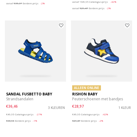
vanaf
€49,95
Catalogusprijs
-42%
vanaf
€35,37
Eerdere prijs
-2%
vanaf
€29,47
Eerdere prijs
-2%
ALLEEN ONLINE
SANDAL FUSBETTO BABY
RISHON BABY
Strandsandalen
Peuterschoenen met bandjes
€36,46
€28,97
3 KLEUREN
1 KLEUR
Price reduced from
to
Price reduced from
to
€49,95
Catalogusprijs
-27%
€49,95
Catalogusprijs
-42%
€36,96
Eerdere prijs
-1%
€29,47
Eerdere prijs
-2%