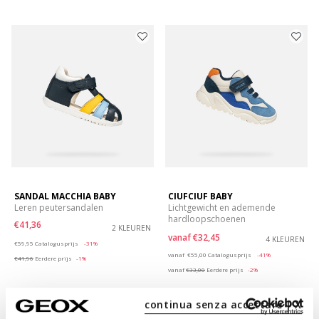
SANDAL MACCHIA BABY
CIUFCIUF BABY
Leren peutersandalen
Lichtgewicht en ademende
hardloopschoenen
€41,36
2 KLEUREN
vanaf
€32,45
Price reduced from
to
4 KLEUREN
€59,95
Catalogusprijs
-31%
Price reduced from
to
vanaf
€55,00
Catalogusprijs
-41%
€41,96
Eerdere prijs
-1%
vanaf
€33,00
Eerdere prijs
-2%
continua senza accettare | X