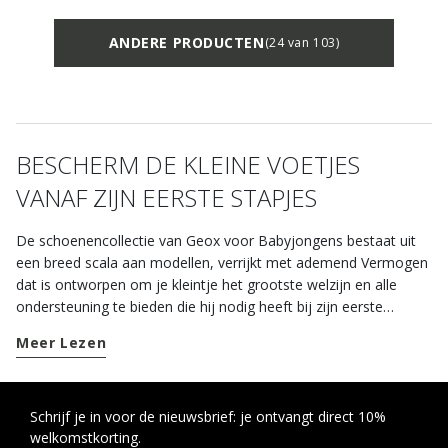
ANDERE PRODUCTEN
(24 van 103)
BESCHERM DE KLEINE VOETJES
VANAF ZIJN EERSTE STAPJES
De schoenencollectie van Geox voor Babyjongens bestaat uit
een breed scala aan modellen, verrijkt met ademend Vermogen
dat is ontworpen om je kleintje het grootste welzijn en alle
ondersteuning te bieden die hij nodig heeft bij zijn eerste
uitdagingen. Verrijkt met door Geox ontwikkelde technologie,
Meer Lezen
zijn onze schoenen een combinatie van stijl, comfort en
adequate ondersteuning. Het schoeisel voor pasgeborenen dat
in onze webshop verkrijgbaar is, is lichtgewicht, slijtvast en
ademend – de ideale manier om de voetjes van je kindje tijdens
Schrijf je in voor de nieuwsbrief: je ontvangt direct 10%
welkomstkorting.
hun groeiproces van comfort en lichtheid te voorzien. De