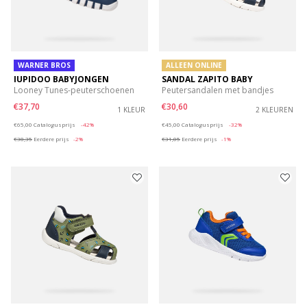
WARNER BROS
ALLEEN ONLINE
IUPIDOO BABYJONGEN
SANDAL ZAPITO BABY
Looney Tunes-peuterschoenen
Peutersandalen met bandjes
€37,70
€30,60
1 KLEUR
2 KLEUREN
Price reduced from
to
Price reduced from
to
€65,00
Catalogusprijs
-42%
€45,00
Catalogusprijs
-32%
€38,35
Eerdere prijs
-2%
€31,05
Eerdere prijs
-1%