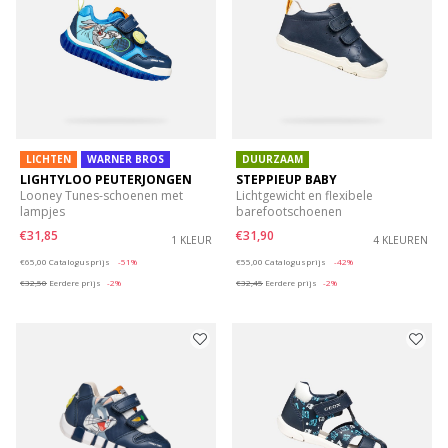
LICHTEN
WARNER BROS
DUURZAAM
LIGHTYLOO PEUTERJONGEN
STEPPIEUP BABY
Looney Tunes-schoenen met
Lichtgewicht en flexibele
lampjes
barefootschoenen
€31,85
€31,90
1 KLEUR
4 KLEUREN
Price reduced from
to
Price reduced from
to
€65,00
Catalogusprijs
-51%
€55,00
Catalogusprijs
-42%
€32,50
Eerdere prijs
-2%
€32,45
Eerdere prijs
-2%