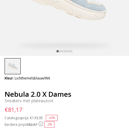
selected
Kleur:
Lichthemelsblauw/Wit
Nebula 2.0 X Dames
Sneakers met plateauzool
€81,17
Catalogusprijs:
Price reduced from
€139,95
to
-42%
Eerdere prijs:
€82,57
-2%