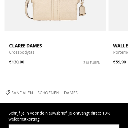
CLAREE DAMES
WALLE
Crossbodytas
Portemo
€130,00
€59,90
3 KLEUREN
SANDALEN
SCHOENEN
DAMES
Schrijf je in voor de nieuwsbrief: je ontvangt direct 10%
welkomstkorting.