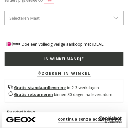
Eerdere prijs:
€89,66
-1%
Selecteren Maat
Doe een volledig veilige aankoop met iDEAL.
IN WINKELMANDJE
ZOEKEN IN WINKEL
Gratis standaardlevering
in 2-3 werkdagen
Gratis retourneren
binnen 30 dagen na leverdatum
Beschrijving
continua senza accettare | X
Damessandaal met een comfortabele brede hak, vrouwelijke