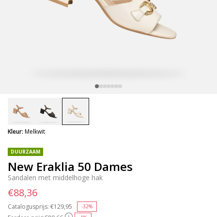
selected
Kleur:
Melkwit
DUURZAAM
New Eraklia 50 Dames
Sandalen met middelhoge hak
€88,36
Catalogusprijs:
Price reduced from
€129,95
to
-32%