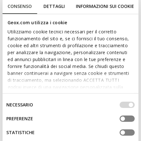
uitstraling en essentieel design. Licht en ademend, gemaakt
CONSENSO
DETTAGLI
INFORMAZIONI SUI COOKIE
van zacht Nappa-leer en hier getoond in een veelzijdige
melkwitte tint. De nieuwe Eraklia 50 is geschikt voor zowel
zakelijke looks als elegantere outfits.
Geox.com utilizza i cookie
ITEMCODE:
D65RNA000TUC1122
Utilizziamo cookie tecnici necessari per il corretto
funzionamento del sito e, se ci fornisci il tuo consenso,
cookie ed altri strumenti di profilazione e tracciamento
Kenmerken
per analizzare la navigazione, personalizzare contenuti
ed annunci pubblicitari in linea con le tue preferenze e
Door dit product aan te schaffen,
fornire funzionalità dei social media. Se chiudi questo
ondersteunt u leerlooierijen met Leather
banner continuerai a navigare senza cookie e strumenti
Working Group-certificering
di tracciamento, ma selezionando ACCETTA TUTTI
godrai invece di una navigazione personalizzata sulla
Hakhoogte: 5 cm / 2"
base dei tuoi gusti ed interessi. Selezionando
IMPOSTAZIONI potrai anche scegliere quali cookies ed
Selezione
NECESSARIO
Gesp op de riem om de pasvorm aan te passen
altri strumenti di tracciamento autorizzare. Per maggiori
del
informazioni o per modificare in qualsiasi momento le
consenso
PREFERENZE
tue impostazioni, visita la nostra
cookie policy
.
Materialen
STATISTICHE