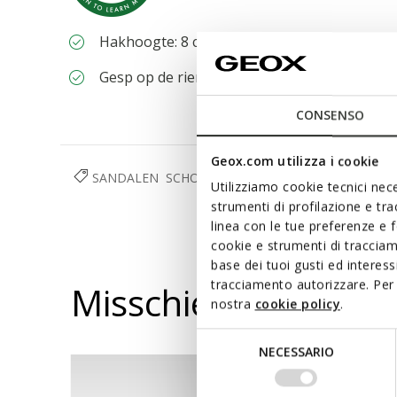
Hakhoogte: 8 cm / 3,2"
Gesp op de riem om de pasvorm aan te pass
CONSENSO
Geox.com utilizza i cookie
SANDALEN
SCHOENEN
DAMES
Utilizziamo cookie tecnici nece
strumenti di profilazione e tr
linea con le tue preferenze e 
cookie e strumenti di traccia
base dei tuoi gusti ed interes
tracciamento autorizzare. Per 
Misschien vindt u d
nostra
cookie policy
.
Selezione
NECESSARIO
del
consenso