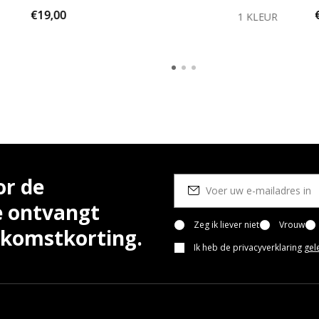
€19,00
1 KLEUR
or de
e ontvangt
Zeg ik liever niet
Vrouw
lkomstkorting.
Ik heb de privacyverklaring
gel