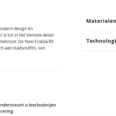
Materiale
modern design en
is tot in het kleinste detail
Technolog
ntiekroze. De New Eraklia 80
ch aan stadsoutfits, van
ondersteunt u leerlooierijen
icering