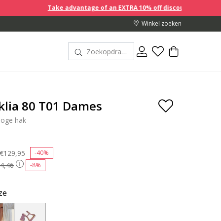
Take advantage of an EXTRA 10% off discount prices when you buy 
Winkel zoeken
klia 80 T01 Dames
hoge hak
Price reduced from
€129,95
to
-40%
4,46
-8%
ze