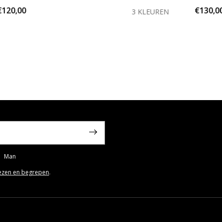
€120,00
€130,0
3 KLEUREN
Man
ezen en begrepen
.