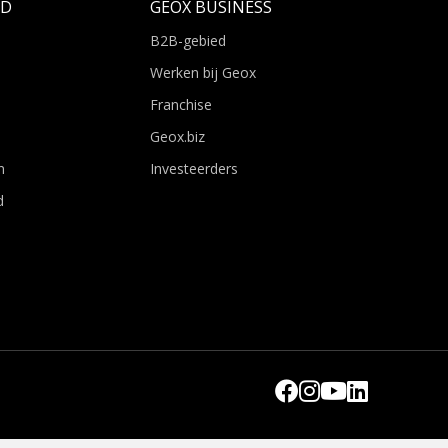
LD
GEOX BUSINESS
B2B-gebied
Werken bij Geox
Franchise
Geox.biz
n
Investeerders
d