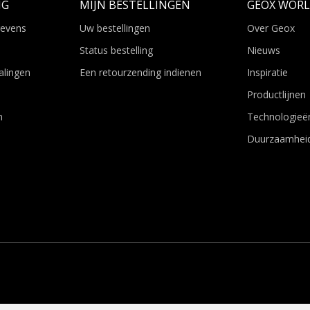
NG
MIJN BESTELLINGEN
GEOX WOR
gevens
Uw bestellingen
Over Geox
Status bestelling
Nieuws
alingen
Een retourzending indienen
Inspiratie
Productlijnen
n
Technologieë
Duurzaamhei