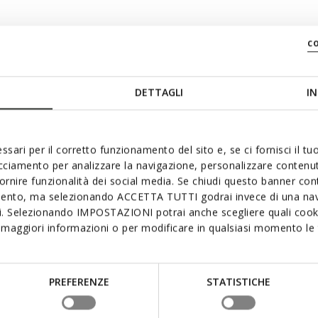
c
en
DETTAGLI
IN
ssari per il corretto funzionamento del sito e, se ci fornisci il t
acciamento per analizzare la navigazione, personalizzare contenuti
fornire funzionalità dei social media. Se chiudi questo banner co
mento, ma selezionando ACCETTA TUTTI godrai invece di una nav
si. Selezionando IMPOSTAZIONI potrai anche scegliere quali cooki
maggiori informazioni o per modificare in qualsiasi momento le t
it ook leuk Onlangs beke
PREFERENZE
STATISTICHE