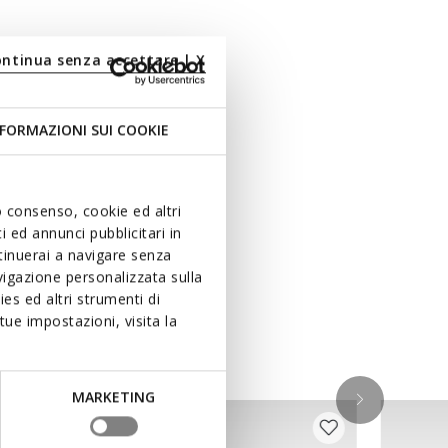
ontinua senza accettare | X
FORMAZIONI SUI COOKIE
uo consenso, cookie ed altri
 ed annunci pubblicitari in
ntinuerai a navigare senza
igazione personalizzata sulla
es ed altri strumenti di
ue impostazioni, visita la
ken
MARKETING