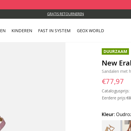
GRATIS RETOURNEREN
REN
KINDEREN
FAST IN SYSTEM
GEOX WORLD
DUURZAAM
New Era
Sandalen met 
€77,97
Catalogusprijs:
Eerdere prijs:
€8
Kleur:
Oudro