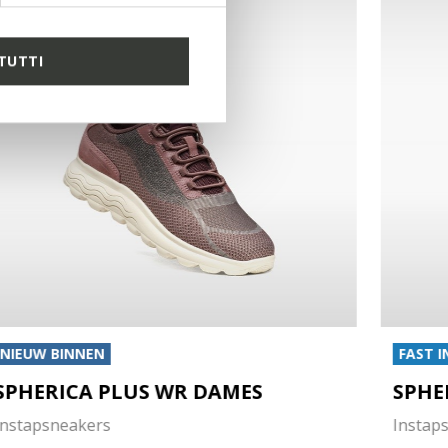
TUTTI
NIEUW BINNEN
FAST I
SPHERICA PLUS WR DAMES
SPHE
Instapsneakers
Instap