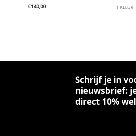
€140,00
KLEUR
1 KLEUR
Schrijf je in vo
nieuwsbrief: j
direct 10% we