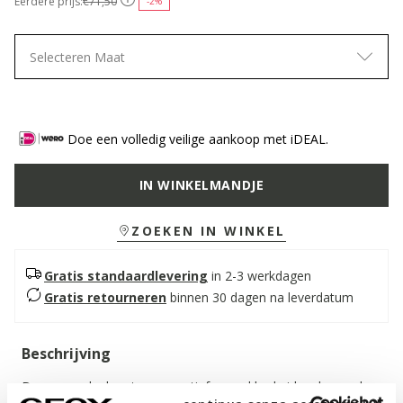
Eerdere prijs:
€71,50
-2%
Selecteren Maat
Doe een volledig veilige aankoop met iDEAL.
IN WINKELMANDJE
ZOEKEN IN WINKEL
Gratis standaardlevering
in 2-3 werkdagen
Gratis retourneren
binnen 30 dagen na leverdatum
Beschrijving
Damessandaal met een sportief-casual look, ideaal voor de