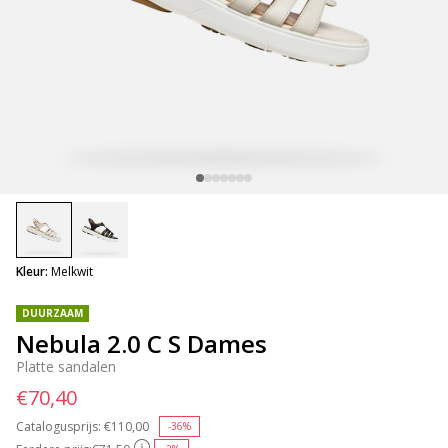
selected
Kleur:
Melkwit
DUURZAAM
Nebula 2.0 C S Dames
Platte sandalen
€70,40
Catalogusprijs:
Price reduced from
€110,00
to
-36%