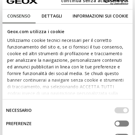
continua senza accettare | X
stad maar ook voor op reis. In deze melkwitte versie is hij
gemaakt van zacht Nappa-leer met een op sport
geïnspireerde buitenzool. Nebula™ 2.0 C S staat synoniem
CONSENSO
DETTAGLI
INFORMAZIONI SUI COOKIE
voor superieure eigenschappen op het gebied van Ademend
Vermogen, Lichtheid en Comfort.
Geox.com utilizza i cookie
ITEMCODE:
D65BPE00085C1122
Meer lezen
Utilizziamo cookie tecnici necessari per il corretto
funzionamento del sito e, se ci fornisci il tuo consenso,
cookie ed altri strumenti di profilazione e tracciamento
Kenmerken
per analizzare la navigazione, personalizzare contenuti
ed annunci pubblicitari in linea con le tue preferenze e
Door dit product aan te schaffen,
fornire funzionalità dei social media. Se chiudi questo
ondersteunt u leerlooierijen met Leather
banner continuerai a navigare senza cookie e strumenti
Working Group-certificering
di tracciamento, ma selezionando ACCETTA TUTTI
godrai invece di una navigazione personalizzata sulla
Zooldikte: 3,5 cm / 1,4"
base dei tuoi gusti ed interessi. Selezionando
IMPOSTAZIONI potrai anche scegliere quali cookies ed
Selezione
Lichtgewicht footwear
NECESSARIO
altri strumenti di tracciamento autorizzare. Per maggiori
del
informazioni o per modificare in qualsiasi momento le
Gesp op de riem om de pasvorm aan te passen
consenso
PREFERENZE
tue impostazioni, visita la nostra
cookie policy
.