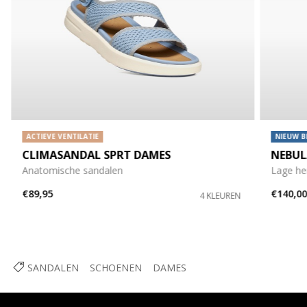
ACTIEVE VENTILATIE
NIEUW B
CLIMASANDAL SPRT DAMES
NEBUL
Anatomische sandalen
Lage he
€89,95
€140,0
4 KLEUREN
SANDALEN
SCHOENEN
DAMES