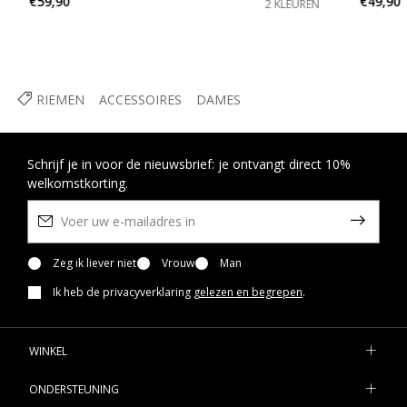
€59,90
€49,90
2 KLEUREN
RIEMEN
ACCESSOIRES
DAMES
Schrijf je in voor de nieuwsbrief: je ontvangt direct 10%
welkomstkorting.
Zeg ik liever niet
Vrouw
Man
Ik heb de privacyverklaring
gelezen en begrepen
.
WINKEL
ONDERSTEUNING