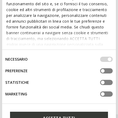
gemaakt van zacht Suède. Perfect om alledaagse looks te
funzionamento del sito e, se ci fornisci il tuo consenso,
verfraaien, en hij geeft karakter aan casual-chique outfits.
cookie ed altri strumenti di profilazione e tracciamento
ITEMCODE:
D65KUC00022C6738
per analizzare la navigazione, personalizzare contenuti
ed annunci pubblicitari in linea con le tue preferenze e
fornire funzionalità dei social media. Se chiudi questo
banner continuerai a navigare senza cookie e strumenti
Kenmerken
di tracciamento, ma selezionando ACCETTA TUTTI
godrai invece di una navigazione personalizzata sulla
Lichtgoudkleurige metallic details
base dei tuoi gusti ed interessi. Selezionando
IMPOSTAZIONI potrai anche scegliere quali cookies ed
Selezione
NECESSARIO
altri strumenti di tracciamento autorizzare. Per maggiori
del
Materialen
informazioni o per modificare in qualsiasi momento le
consenso
PREFERENZE
tue impostazioni, visita la nostra
cookie policy
.
STATISTICHE
Misschien vindt u dit ook leuk
MARKETING
Onlangs bekeken
ACCETTA TUTTI