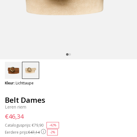
selected
Kleur:
Lichttaupe
Belt Dames
Leren riem
€46,34
Catalogusprijs:
Price reduced from
€79,90
to
-42%
Eerdere prijs:
€47,14
-2%