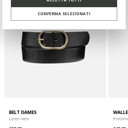
CONFERMA SELEZIONATI
BELT DAMES
WALLE
Leren riem
Portemo