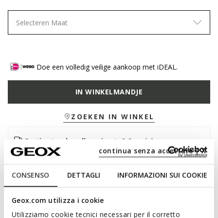
Selecteren Maat
Doe een volledig veilige aankoop met iDEAL.
IN WINKELMANDJE
ZOEKEN IN WINKEL
Gratis standaardlevering
in 2-3 werkdagen
continua senza accettare | X
Gratis retourneren
binnen 30 dagen na leverdatum
CONSENSO
DETTAGLI
INFORMAZIONI SUI COOKIE
Beschrijving
Geox.com utilizza i cookie
Damesriem met een eigentijdse uitstraling, verfraaid met een
opvallende ronde gesp. In deze zachte, lichte taupekleur is hij
Utilizziamo cookie tecnici necessari per il corretto