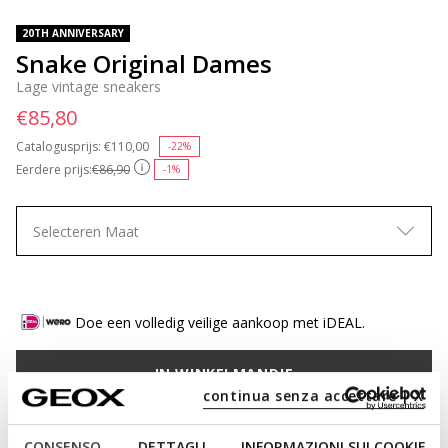
20TH ANNIVERSARY
Snake Original Dames
Lage vintage sneakers
€85,80
Catalogusprijs:
Price reduced from
€110,00
to
-22%
Eerdere prijs:
€86,90
-1%
Selecteren Maat
Doe een volledig veilige aankoop met iDEAL.
IN WINKELMANDJE
continua senza accettare | X
ZOEKEN IN WINKEL
CONSENSO
DETTAGLI
INFORMAZIONI SUI COOKIE