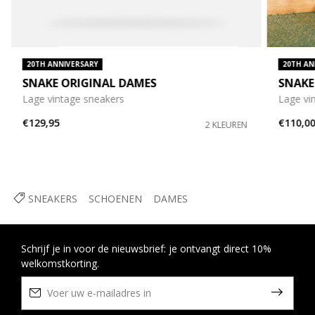
20TH ANNIVERSARY
20TH AN
SNAKE ORIGINAL DAMES
SNAKE
Lage vintage sneakers
Lage vi
€129,95
€110,0
2 KLEUREN
SNEAKERS
SCHOENEN
DAMES
Schrijf je in voor de nieuwsbrief: je ontvangt direct 10%
welkomstkorting.