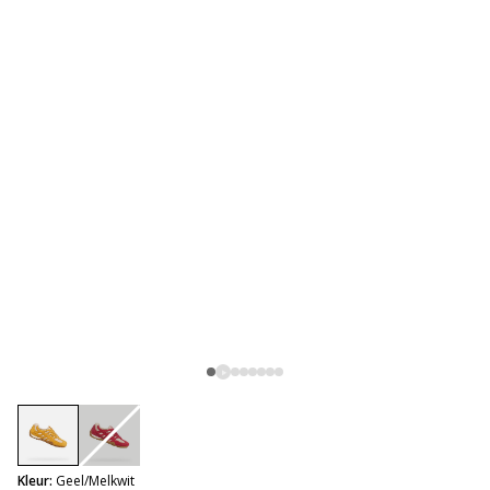
selected
Kleur:
Geel/Melkwit