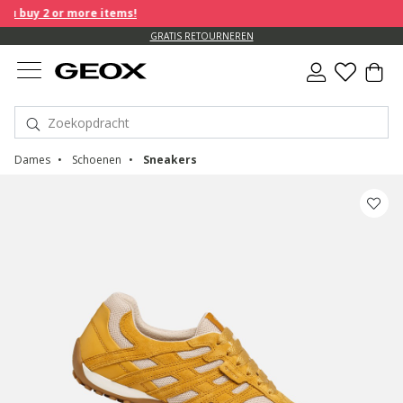
 buy 2 or more items!
GRATIS RETOURNEREN
Dames
Schoenen
Sneakers