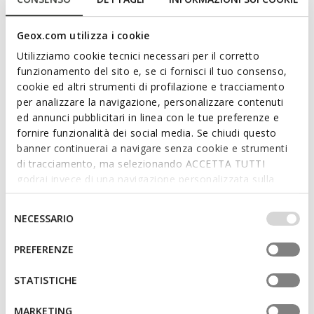
Gratis standaardlevering
in 2-3 werkdagen
Gratis retourneren
binnen 30 dagen na leverdatum
Geox.com utilizza i cookie
Utilizziamo cookie tecnici necessari per il corretto
funzionamento del sito e, se ci fornisci il tuo consenso,
Beschrijving
cookie ed altri strumenti di profilazione e tracciamento
per analizzare la navigazione, personalizzare contenuti
Een comfortabele en ademende lage damessneaker, de
ed annunci pubblicitari in linea con le tue preferenze e
perfecte combinatie van sportief design en trendy design.
fornire funzionalità dei social media. Se chiudi questo
Verkrijgbaar in een mix van Mesh en Suède, hier in geel en
banner continuerai a navigare senza cookie e strumenti
wit. Snake Original is een iconisch model dat opvalt door zijn
di tracciamento, ma selezionando ACCETTA TUTTI
originele zijpaneel, met een moderne en onconventionele
godrai invece di una navigazione personalizzata sulla
charme.
base dei tuoi gusti ed interessi. Selezionando
ITEMCODE:
D65B0A01420C2V1S
Meer lezen
IMPOSTAZIONI potrai anche scegliere quali cookies ed
Selezione
NECESSARIO
altri strumenti di tracciamento autorizzare. Per maggiori
del
informazioni o per modificare in qualsiasi momento le
consenso
Kenmerken
PREFERENZE
tue impostazioni, visita la nostra
cookie policy
.
Zooldikte: 2 cm / 0,8"
STATISTICHE
Vetersluiting; Uitneembare inlegzool
MARKETING