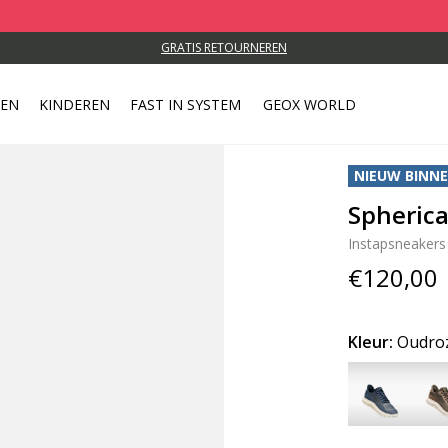
GRATIS RETOURNEREN
REN
KINDEREN
FAST IN SYSTEM
GEOX WORLD
NIEUW BINN
Spheric
Instapsneakers
€120,00
Kleur:
Oudro