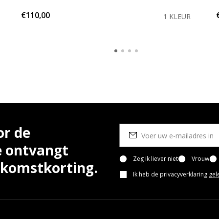
€110,00
1 KLEUR
or de
e ontvangt
Zeg ik liever niet
Vrouw
lkomstkorting.
Ik heb de privacyverklaring
gel