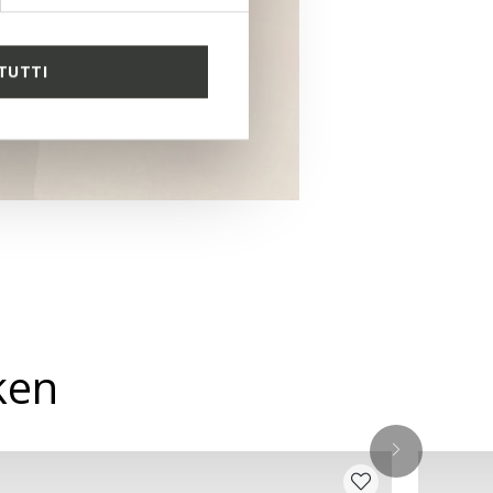
TUTTI
ken