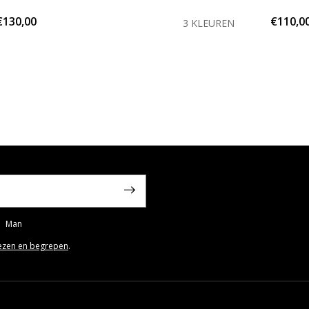
€130,00
€110,0
3 KLEUREN
Man
ezen en begrepen
.