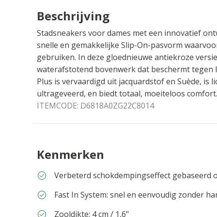
Beschrijving
Stadsneakers voor dames met een innovatief on
snelle en gemakkelijke Slip-On-pasvorm waarvoor 
gebruiken. In deze gloednieuwe antiekroze versi
waterafstotend bovenwerk dat beschermt tegen l
Plus is vervaardigd uit jacquardstof en Suède, is 
ultrageveerd, en biedt totaal, moeiteloos comfort
ITEMCODE:
D6818A0ZG22C8014
Kenmerken
Verbeterd schokdempingseffect gebaseerd o
Fast In System: snel en eenvoudig zonder ha
Zooldikte: 4 cm / 1,6"