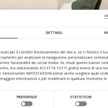
c
DETTAGLI
IN
ssari per il corretto funzionamento del sito e, se ci fornisci il t
acciamento per analizzare la navigazione, personalizzare contenuti
SOFT PAD
VOORGEVORMDE TONG
fornire funzionalità dei social media. Se chiudi questo banner co
mento, ma selezionando ACCETTA TUTTI godrai invece di una nav
si. Selezionando IMPOSTAZIONI potrai anche scegliere quali cooki
maggiori informazioni o per modificare in qualsiasi momento le t
PREFERENZE
STATISTICHE