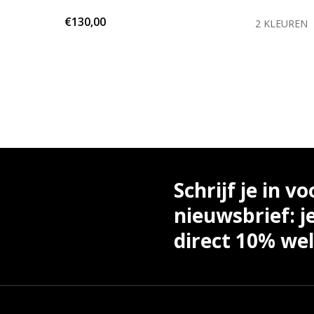
€130,00
EUREN
2 KLEUREN
Schrijf je in vo
nieuwsbrief: j
direct 10% we