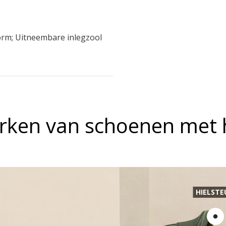
orm; Uitneembare inlegzool
ken van schoenen met h
HIELST