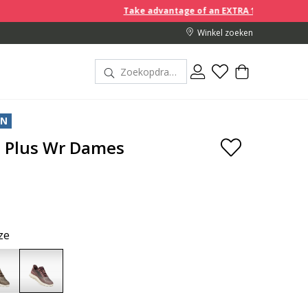
Take advantage of an EXTRA 10% off discount prices when you bu
Winkel zoeken
EN
a Plus Wr Dames
ze
selected