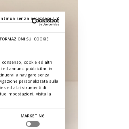
ontinua senza accettare | X
FORMAZIONI SUI COOKIE
uo consenso, cookie ed altri
 ed annunci pubblicitari in
ntinuerai a navigare senza
igazione personalizzata sulla
es ed altri strumenti di
ue impostazioni, visita la
MARKETING