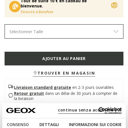
Tout de suite 10 € en cadeau de
bienvenue.
S’inscrire à Benefeet
Sélectionner Taille
AJOUTER AU PANIER
TROUVER EN MAGASIN
Livraison standard gratuite
en 2-3 jours ouvrables
Retour gratuit
dans un délai de 30 jours à compter de
la livraison
continua senza accettare | X
Description
CONSENSO
DETTAGLI
INFORMAZIONI SUI COOKIE
Sandales anatomiques et respirantes pour bébés, née de la