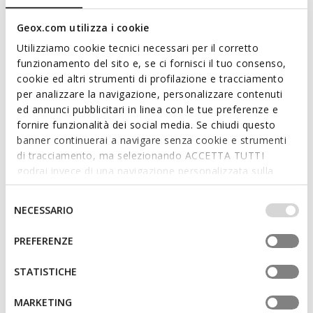
collaboration entre Geox et Disney. Ici déclinée en argent et
bleu clair, Chalki présente une empeigne au look sportif
Geox.com utilizza i cookie
décorée d'un patch dédié au personnage de Stitch. Réalisée
Utilizziamo cookie tecnici necessari per il corretto
dans un matériau effet cuir nacré, elle est réglable à l'aide
funzionamento del sito e, se ci fornisci il tuo consenso,
d'une bride et offre une coupe parfaite.
cookie ed altri strumenti di profilazione e tracciamento
CODE PRODUIT:
B652RB000NFC1294
Lire plus
per analizzare la navigazione, personalizzare contenuti
ed annunci pubblicitari in linea con le tue preferenze e
fornire funzionalità dei social media. Se chiudi questo
Caractéristiques
banner continuerai a navigare senza cookie e strumenti
di tracciamento, ma selezionando ACCETTA TUTTI
Enfilage facile et rapide
godrai invece di una navigazione personalizzata sulla
base dei tuoi gusti ed interessi. Selezionando
Chaussures légères; Tige non doublée
IMPOSTAZIONI potrai anche scegliere quali cookies ed
Selezione
NECESSARIO
Fermeture à scratch
altri strumenti di tracciamento autorizzare. Per maggiori
del
informazioni o per modificare in qualsiasi momento le
consenso
PREFERENZE
tue impostazioni, visita la nostra
cookie policy
.
Matériaux
STATISTICHE
MARKETING
Technologies