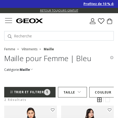
Profitez de 10 % de r
US.
RETOUR TOUJOURS GRATUIT
Femme
Vêtements
Maille
Maille pour Femme | Bleu
Catégorie:
Maille
1
TRIER ET FILTRER
TAILLE
COULEUR
2 Résultats