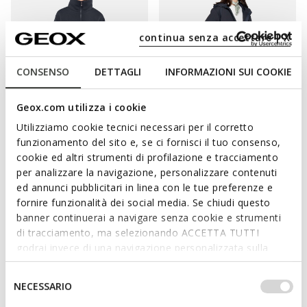
continua senza accettare | X
CONSENSO
DETTAGLI
INFORMAZIONI SUI COOKIE
Geox.com utilizza i cookie
DERNIERS PRIX D'ÉTÉ
DERNIERS PRIX D'ÉTÉ
Utilizziamo cookie tecnici necessari per il corretto
SWEATER FEMME
SWEATER FEMME
funzionamento del sito e, se ci fornisci il tuo consenso,
Veste sweat
Veste sweat
cookie ed altri strumenti di profilazione e tracciamento
€79,00
€89,00
2 COULEURS
1 COULEUR
per analizzare la navigazione, personalizzare contenuti
ed annunci pubblicitari in linea con le tue preferenze e
fornire funzionalità dei social media. Se chiudi questo
banner continuerai a navigare senza cookie e strumenti
di tracciamento, ma selezionando ACCETTA TUTTI
LIGNES ÉPURÉES, STYLE RAFFINÉ
godrai invece di una navigazione personalizzata sulla
base dei tuoi gusti ed interessi. Selezionando
Dans la liste des
vêtements pour femme
indispensables pour
IMPOSTAZIONI potrai anche scegliere quali cookies ed
Selezione
affronter avec style toutes les obligations que vous avez au
NECESSARIO
altri strumenti di tracciamento autorizzare. Per maggiori
del
programme, les cardigans, les pulls et les pulls à col roulé