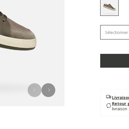
selected
Sélectionner 
Livrais
Retour 
livraison