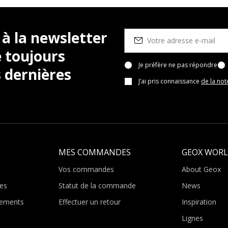
 à la newsletter
 toujours
Je préfère ne pas répondre
 dernières
J’ai pris connaissance
de la not
MES COMMANDES
GEOX WOR
Vos commandes
About Geox
es
Statut de la commande
News
ements
Effectuer un retour
Inspiration
Lignes