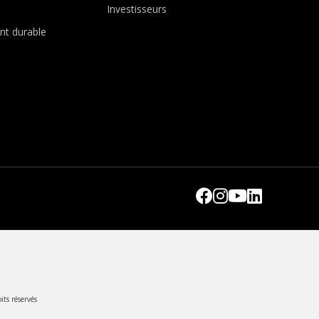
Investisseurs
t durable
its réservés