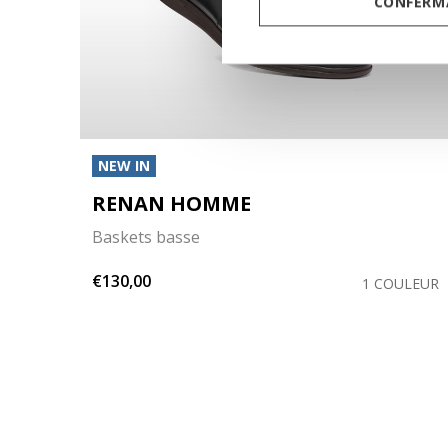
CONFERMA
NEW IN
RENAN HOMME
Baskets basse
€130,00
ULEUR
1 COULEUR