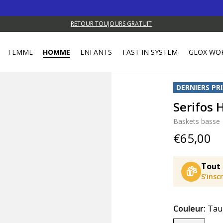
RETOUR TOUJOURS GRATUIT
FEMME
HOMME
ENFANTS
FAST IN SYSTEM
GEOX WO
DERNIERS PRI
Serifos
Baskets basse
€65,00
Tout 
S’insc
Couleur:
Tau