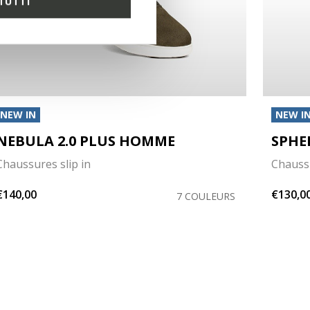
TUTTI
NEW IN
NEW I
NEBULA 2.0 PLUS HOMME
SPHE
Chaussures slip in
Chauss
€140,00
€130,0
7 COULEURS