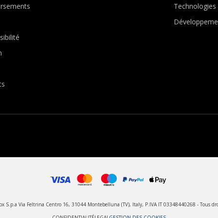
ursements
Technologies
Développemen
ibilité
n
ts
 S.p.a Via Feltrina Centro 16, 31044 Montebelluna (TV), Italy, P.IVA IT 03348440268 - Tous dro
CONFIDENTIALITÉ
LEGAL
GESTION DES COOKIES