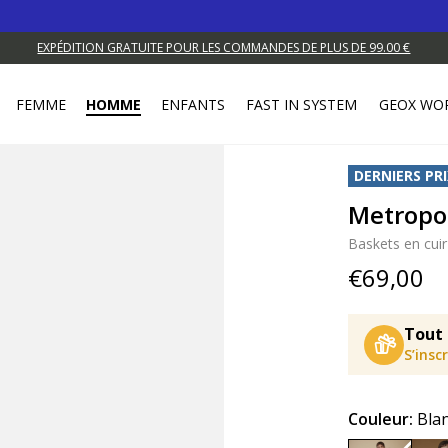
EXPÉDITION GRATUITE POUR LES COMMANDES DE PLUS DE 99.00 €
FEMME
HOMME
ENFANTS
FAST IN SYSTEM
GEOX WO
DERNIERS PRI
Metropo
Baskets en cuir
€69,00
Tout 
S’insc
Couleur:
Bla