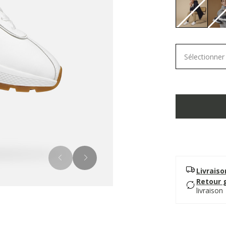
selected
Sélectionner 
Livrais
Retour 
livraison