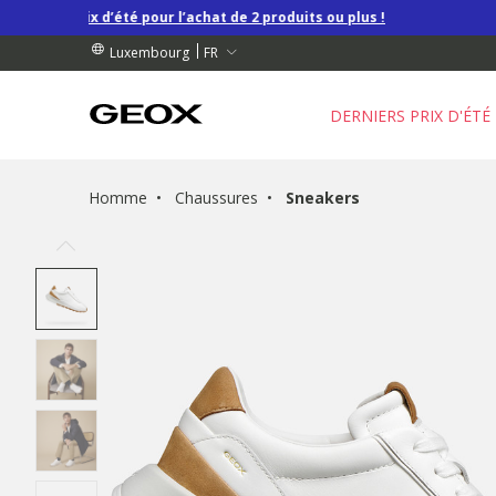
 prix d’été pour l’achat de 2 produits ou plus !
 RETRAIT PROCHE DE CHEZ VOUS.
NDES DE PLUS DE 99.00 €
GRATUIT
FR
Luxembourg
DERNIERS PRIX D'ÉTÉ
Homme
Chaussures
Sneakers