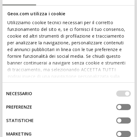
Chaussure formelle pour homme, alliant confort et style
impeccable. Ici déclinée dans une variante noire classique, elle
Geox.com utilizza i cookie
présente une empeigne en cuir lisse et une ligne effilée qui en
rehausse l'élégance. Léger et respirant, Iacopo complète
Utilizziamo cookie tecnici necessari per il corretto
avec classe les tenues de bureau et les occasions spéciales.
funzionamento del sito e, se ci fornisci il tuo consenso,
CODE PRODUIT:
U659GB00043C9999
cookie ed altri strumenti di profilazione e tracciamento
per analizzare la navigazione, personalizzare contenuti
ed annunci pubblicitari in linea con le tue preferenze e
Caractéristiques
fornire funzionalità dei social media. Se chiudi questo
banner continuerai a navigare senza cookie e strumenti
di tracciamento, ma selezionando ACCETTA TUTTI
En achetant ce produit, vous soutenez les
godrai invece di una navigazione personalizzata sulla
tanneries certifiées Leather Working Group
base dei tuoi gusti ed interessi. Selezionando
IMPOSTAZIONI potrai anche scegliere quali cookies ed
Selezione
NECESSARIO
altri strumenti di tracciamento autorizzare. Per maggiori
Fermeture à lacets; Semelle intérieure amovible
del
informazioni o per modificare in qualsiasi momento le
consenso
PREFERENZE
tue impostazioni, visita la nostra
cookie policy
.
Matériaux
STATISTICHE
MARKETING