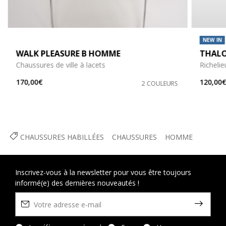
NEW IN
WALK PLEASURE B HOMME
THAL
Chaussures de ville à lacets
Richelie
170,00€
120,00
2 COULEURS
CHAUSSURES HABILLÉES
CHAUSSURES
HOMME
Inscrivez-vous à la newsletter pour vous être toujours
informé(e) des dernières nouveautés !