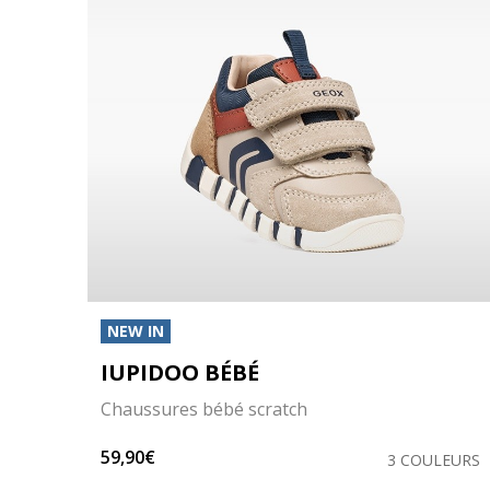
NEW IN
IUPIDOO BÉBÉ
Chaussures bébé scratch
59,90€
LEURS
3 COULEURS