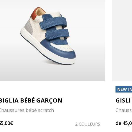
NEW I
BIGLIA BÉBÉ GARÇON
GISLI
Chaussures bébé scratch
Chauss
65,00€
de
45,
2 COULEURS