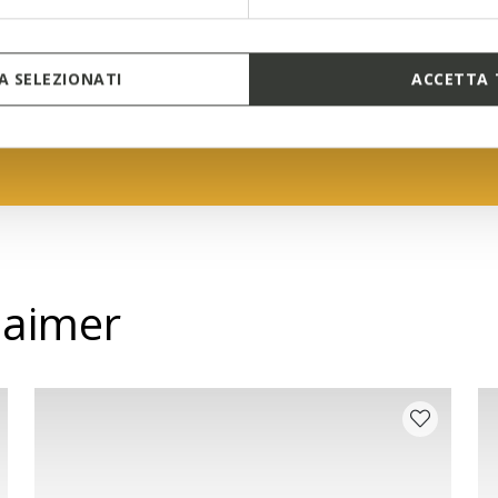
changement
Découvrez 
parfaites p
 SELEZIONATI
ACCETTA 
EN SAV
 aimer