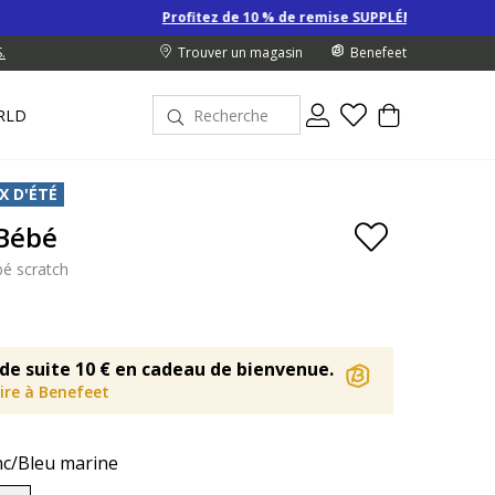
Profitez de 10 % de remise SUPPLÉMENTAIRE sur les Derniers pr
.
Trouver un magasin
Benefeet
RLD
X D'ÉTÉ
 Bébé
é scratch
de suite 10 € en cadeau de bienvenue.
rire à Benefeet
nc/Bleu marine