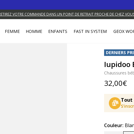
RETIREZ VOTRE COMMANDE DANS UN POINT DE RETRAIT PROCHE DE CHEZ VOUS
FEMME
HOMME
ENFANTS
FAST IN SYSTEM
GEOX WO
DERNIERS PRI
Iupidoo
Chaussures béb
32,00€
Tout 
S’insc
Couleur:
Bla