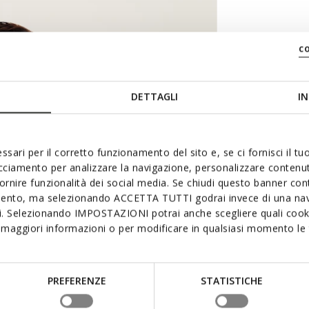
c
DETTAGLI
IN
Geo
ssari per il corretto funzionamento del sito e, se ci fornisci il t
acciamento per analizzare la navigazione, personalizzare contenuti
fornire funzionalità dei social media. Se chiudi questo banner co
mento, ma selezionando ACCETTA TUTTI godrai invece di una nav
si. Selezionando IMPOSTAZIONI potrai anche scegliere quali cooki
maggiori informazioni o per modificare in qualsiasi momento le t
Assister à
d’une colla
Podologues
PREFERENZE
STATISTICHE
recherches
petits pie