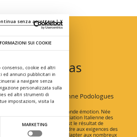
ontinua senza accettare | X
FORMAZIONI SUI COOKIE
x Premiers Pas
uo consenso, cookie ed altri
 ed annunci pubblicitari in
ntinuerai a navigare senza
En collaboration
igazione personalizzata sulla
es ed altri strumenti di
avec l’Association Italienne Podologues
ue impostazioni, visita la
 leurs premiers pas est une grande émotion. Née
boration exclusive avec l’Association Italienne des
, la collection Premiers Pas est le résultat de
MARKETING
 approfondies visant à répondre aux exigences des
ds en pleine croissance et à s’adapter aux nombreux