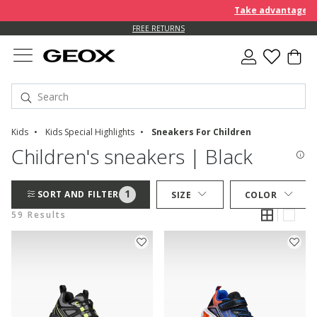
Take advantage of an EX
FREE RETURNS
Kids
Kids Special Highlights
Sneakers For Children
Children's sneakers | Black
1
SORT AND FILTER
SIZE
COLOR
59 Results