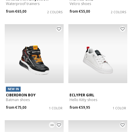
Waterproof trainers
Velcro shoes
from
€65,00
from
€55,00
2 COLORS
2 COLORS
NEW IN
CIBERDRON BOY
ECLYPER GIRL
Batman shoes
Hello Kitty shoes
from
€75,00
from
€59,95
1 COLOR
1 COLOR
3D