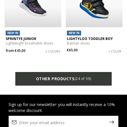
NEW IN
NEW IN
SPRINTYE JUNIOR
LIGHTYLOO TODDLER BOY
Lightweight breathable shoes
Batman shoes
€65,00
from
€45,00
2 COLORS
1 COLOR
OTHER PRODUCTS
(24 of 59)
Sign up for our newsletter: you will instantly receive a 10%
welcome discount.