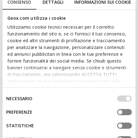
2 COLORS
1 COLOR
CONSENSO
DETTAGLI
INFORMAZIONI SUI COOKIE
Geox.com utilizza i cookie
Utilizziamo cookie tecnici necessari per il corretto
funzionamento del sito e, se ci fornisci il tuo consenso,
cookie ed altri strumenti di profilazione e tracciamento
per analizzare la navigazione, personalizzare contenuti
ed annunci pubblicitari in linea con le tue preferenze e
fornire funzionalità dei social media. Se chiudi questo
banner continuerai a navigare senza cookie e strumenti
di tracciamento, ma selezionando ACCETTA TUTTI
godrai invece di una navigazione personalizzata sulla
NEW IN
ASSISTER JUNIOR
PRO-RAN JUNIOR
base dei tuoi gusti ed interessi. Selezionando
Sneakers with lights
Hard toe sneakers
IMPOSTAZIONI potrai anche scegliere quali cookies ed
Selezione
NECESSARIO
from
€49,95
from
€49,95
altri strumenti di tracciamento autorizzare. Per maggiori
2 COLORS
8 COLORS
del
informazioni o per modificare in qualsiasi momento le
consenso
PREFERENZE
tue impostazioni, visita la nostra
cookie policy
.
3D
STATISTICHE