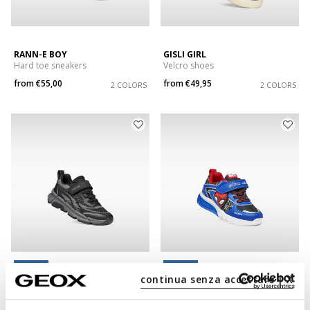
RANN-E BOY
GISLI GIRL
Hard toe sneakers
Velcro shoes
from
€55,00
from
€49,95
2 COLORS
2 COLORS
NEW IN
NEW IN
continua senza accettare | X
FLEXYPER PLUS BOY
CIBERDRON BOY
Lightweight cushioned sneakers
Spider-Man Marvel shoes
from
€55,00
from
€69,95