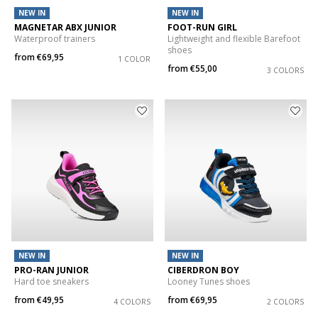
NEW IN
NEW IN
MAGNETAR ABX JUNIOR
FOOT-RUN GIRL
Waterproof trainers
Lightweight and flexible Barefoot
shoes
from
€69,95
1 COLOR
from
€55,00
3 COLORS
NEW IN
NEW IN
PRO-RAN JUNIOR
CIBERDRON BOY
Hard toe sneakers
Looney Tunes shoes
from
€49,95
from
€69,95
4 COLORS
2 COLORS