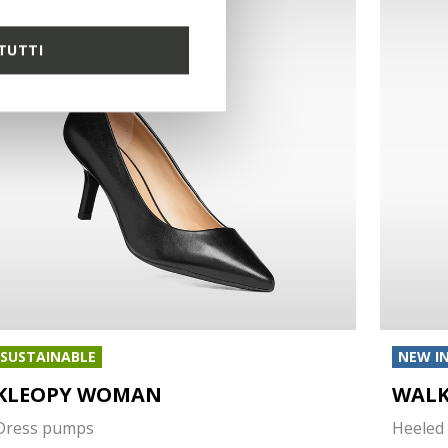
TUTTI
SUSTAINABLE
NEW I
KLEOPY WOMAN
WALK
Dress pumps
Heeled