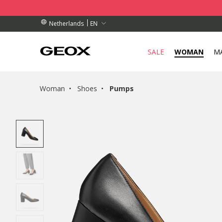
BY COLLECTION POINT.
RDERS OVER 89.00 €
RDERS OVER 89.00 €
EN
Netherlands
SALE
WOMAN
M
Woman
Shoes
Pumps