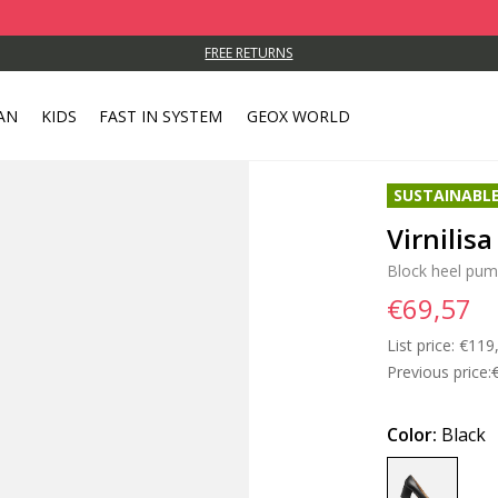
FREE RETURNS
AN
KIDS
FAST IN SYSTEM
GEOX WORLD
SUSTAINABL
Virnilis
Block heel pu
€69,57
List price:
Price
€119
Previous price:
Color:
Black