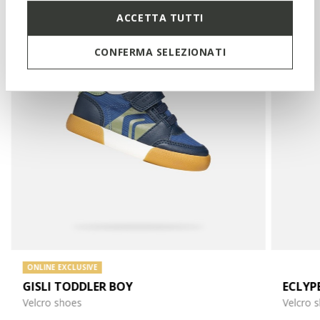
ACCETTA TUTTI
CONFERMA SELEZIONATI
ONLINE EXCLUSIVE
GISLI TODDLER BOY
ECLYP
Velcro shoes
Velcro 