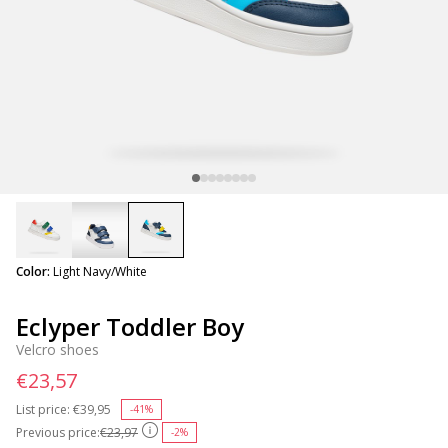
selected
Color:
Light Navy/White
Eclyper Toddler Boy
Velcro shoes
€23,57
List price:
Price reduced from
€39,95
to
-41%
Previous price:
€23,97
-2%