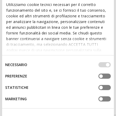
to adjust thanks to the practical double strap fastening.
Utilizziamo cookie tecnici necessari per il corretto
ITEM CODE:
B555LA000BCCB41Z
funzionamento del sito e, se ci fornisci il tuo consenso,
cookie ed altri strumenti di profilazione e tracciamento
per analizzare la navigazione, personalizzare contenuti
Features
ed annunci pubblicitari in linea con le tue preferenze e
Quick and easy to put on
fornire funzionalità dei social media. Se chiudi questo
banner continuerai a navigare senza cookie e strumenti
Riptape fastening; Removable insole
di tracciamento, ma selezionando ACCETTA TUTTI
godrai invece di una navigazione personalizzata sulla
base dei tuoi gusti ed interessi. Selezionando
IMPOSTAZIONI potrai anche scegliere quali cookies ed
Selezione
Materials
NECESSARIO
altri strumenti di tracciamento autorizzare. Per maggiori
del
informazioni o per modificare in qualsiasi momento le
consenso
PREFERENZE
Technologies
tue impostazioni, visita la nostra
cookie policy
.
STATISTICHE
MARKETING
You may also like