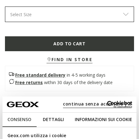
Select Size
ADD TO CART
FIND IN STORE
Free standard delivery
in 4-5 working days
Free returns
within 30 days of the delivery date
Description
continua senza accettare | X
Children's sneakers with a simple design inspired by tennis
CONSENSO
DETTAGLI
INFORMAZIONI SUI COOKIE
courts. Shown here in light navy blue and white, Eclyper is the
ideal model to complete everyday mini casual looks. Made
from leather-effect material, it is flexible, breathable and easy
Geox.com utilizza i cookie