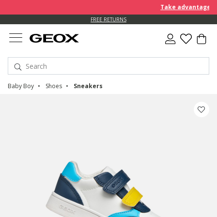
Take advantage of a
FREE RETURNS
Baby Boy
Shoes
Sneakers