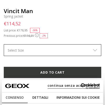
Vincit Man
Spring jacket
€114,52
List price:
Price reduced from
€178,95
to
-36%
Previous price:
€116,31
-2%
Select Size
ADD TO CART
FIND IN STORE
continua senza accettare | X
Free standard delivery
in 4-5 working days
CONSENSO
DETTAGLI
INFORMAZIONI SUI COOKIE
Free returns
within 30 days of the delivery date