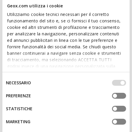
Geox.com utilizza i cookie
Description
Utilizziamo cookie tecnici necessari per il corretto
funzionamento del sito e, se ci fornisci il tuo consenso,
Functional, urban men's short jacket with a detachable hood
cookie ed altri strumenti di profilazione e tracciamento
built into the collar. In this understated midnight blue version,
per analizzare la navigazione, personalizzare contenuti
it is made from a cotton and nylon blend fabric. Perfect for
ed annunci pubblicitari in linea con le tue preferenze e
enjoying city life in comfort and style, Vincit is windproof and
fornire funzionalità dei social media. Se chiudi questo
ensures excellent breathability.
banner continuerai a navigare senza cookie e strumenti
ITEM CODE:
M6520CT3218F1624
di tracciamento, ma selezionando ACCETTA TUTTI
godrai invece di una navigazione personalizzata sulla
base dei tuoi gusti ed interessi. Selezionando
Features
IMPOSTAZIONI potrai anche scegliere quali cookies ed
Selezione
NECESSARIO
altri strumenti di tracciamento autorizzare. Per maggiori
del
Garment enhanced with our dynamic-ventilation system
informazioni o per modificare in qualsiasi momento le
which facilitates air circulation and prevents overheating
consenso
PREFERENZE
tue impostazioni, visita la nostra
cookie policy
.
while you’re on the move.
STATISTICHE
Regular fit: a comfortable cut for a garment that adapts
to the body
MARKETING
Two-way zip and snap fasteners; Adjustable internal