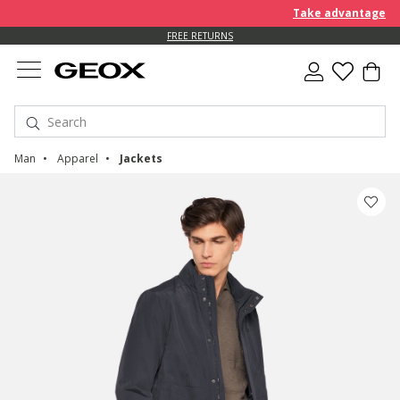
Take advantage of an 
FREE RETURNS
Man
Apparel
Jackets