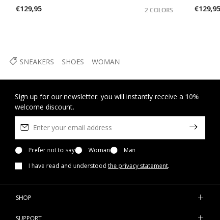
€129,95
€129,9
2 COLORS
SNEAKERS
SHOES
WOMAN
Sign up for our newsletter: you will instantly receive a 10%
welcome discount.
Prefer not to say
Woman
Man
I have read and understood
the privacy statement
.
SHOP
SUPPORT