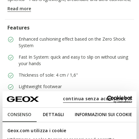
offering total, effortless comfort.
Read more
ITEM CODE:
D6818A0ZG22C8014
Features
Enhanced cushioning effect based on the Zero Shock
System
Fast In System: quick and easy to slip on without using
your hands
Thickness of sole: 4 cm / 1,6"
Lightweight footwear
Elasticated laces to adjust the fit; Removable insole
continua senza accettare | X
CONSENSO
DETTAGLI
INFORMAZIONI SUI COOKIE
Materials
Geox.com utilizza i cookie