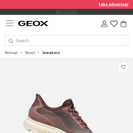
Take advantage of an EXT
FREE STANDARD DELIVERY FOR ORDERS OVER 90.00 €
FREE RETURNS
Woman
Shoes
Sneakers