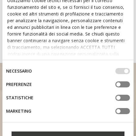
Technologies
Utilizziamo cookie tecnici necessari per il corretto
funzionamento del sito e, se ci fornisci il tuo consenso,
cookie ed altri strumenti di profilazione e tracciamento
Learn about the attributes of
per analizzare la navigazione, personalizzare contenuti
ed annunci pubblicitari in linea con le tue preferenze e
shoes featuring the Fast In
fornire funzionalità dei social media. Se chiudi questo
System
banner continuerai a navigare senza cookie e strumenti
di tracciamento, ma selezionando ACCETTA TUTTI
godrai invece di una navigazione personalizzata sulla
base dei tuoi gusti ed interessi. Selezionando
IMPOSTAZIONI potrai anche scegliere quali cookies ed
Selezione
NECESSARIO
altri strumenti di tracciamento autorizzare. Per maggiori
del
informazioni o per modificare in qualsiasi momento le
consenso
PREFERENZE
tue impostazioni, visita la nostra
cookie policy
.
STATISTICHE
HEEL SUPPORT
MARKETING