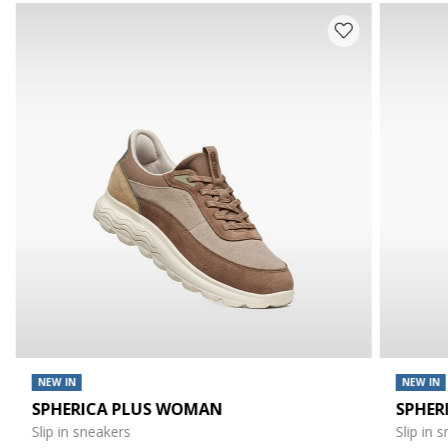
NEW IN
NEW IN
SPHERICA PLUS WOMAN
SPHER
Slip in sneakers
Slip in 