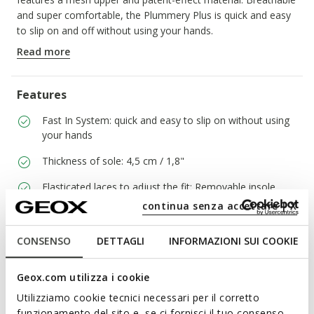
and super comfortable, the Plummery Plus is quick and easy
to slip on and off without using your hands.
ITEM CODE:
D670JB01402C0B1Z
Read more
Features
Fast In System: quick and easy to slip on without using
your hands
Thickness of sole: 4,5 cm / 1,8"
Elasticated laces to adjust the fit; Removable insole
continua senza accettare | X
Materials
CONSENSO
DETTAGLI
INFORMAZIONI SUI COOKIE
Geox.com utilizza i cookie
Technologies
Utilizziamo cookie tecnici necessari per il corretto
funzionamento del sito e, se ci fornisci il tuo consenso,