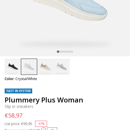
selected
Color:
Crystal/White
FAST IN SYSTEM
Plummery Plus Woman
Slip in sneakers
€58,97
List price:
Price reduced from
€99,95
to
-41%