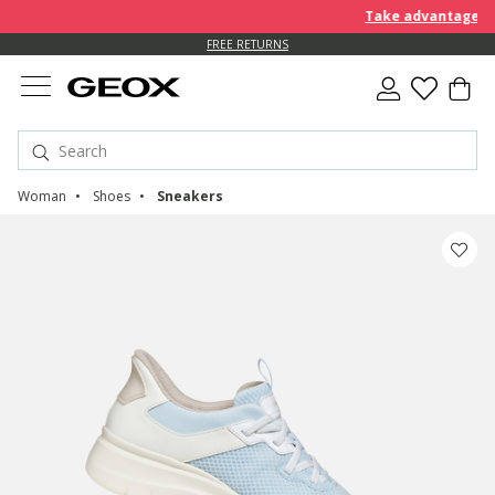
Take advantage of an EX
FREE STANDARD DELIVERY FOR ORDERS OVER 90.00 €
FREE RETURNS
Woman
Shoes
Sneakers