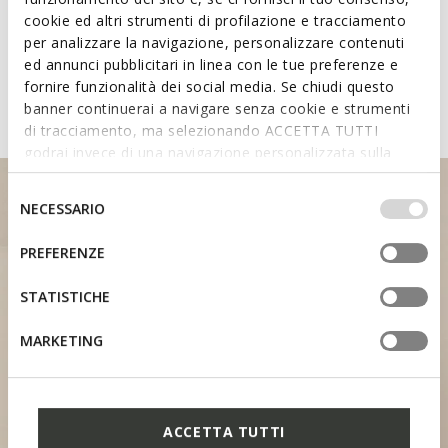
Learn about the attributes of
cookie ed altri strumenti di profilazione e tracciamento
per analizzare la navigazione, personalizzare contenuti
shoes featuring the Fast In
ed annunci pubblicitari in linea con le tue preferenze e
System
fornire funzionalità dei social media. Se chiudi questo
banner continuerai a navigare senza cookie e strumenti
di tracciamento, ma selezionando ACCETTA TUTTI
godrai invece di una navigazione personalizzata sulla
base dei tuoi gusti ed interessi. Selezionando
IMPOSTAZIONI potrai anche scegliere quali cookies ed
Selezione
NECESSARIO
altri strumenti di tracciamento autorizzare. Per maggiori
del
informazioni o per modificare in qualsiasi momento le
consenso
PREFERENZE
tue impostazioni, visita la nostra
cookie policy
.
STATISTICHE
HEEL SUPPORT
MARKETING
ACCETTA TUTTI