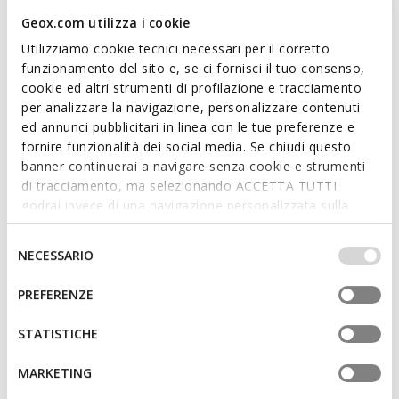
completing city looks, from work to leisure.
Geox.com utilizza i cookie
ITEM CODE:
U65CHB00043C6001
Utilizziamo cookie tecnici necessari per il corretto
funzionamento del sito e, se ci fornisci il tuo consenso,
cookie ed altri strumenti di profilazione e tracciamento
Features
per analizzare la navigazione, personalizzare contenuti
ed annunci pubblicitari in linea con le tue preferenze e
By purchasing this product, you are
fornire funzionalità dei social media. Se chiudi questo
supporting Leather Working Group certified
banner continuerai a navigare senza cookie e strumenti
tanneries
di tracciamento, ma selezionando ACCETTA TUTTI
godrai invece di una navigazione personalizzata sulla
Lace fastening; Removable insole
base dei tuoi gusti ed interessi. Selezionando
IMPOSTAZIONI potrai anche scegliere quali cookies ed
Selezione
NECESSARIO
altri strumenti di tracciamento autorizzare. Per maggiori
del
informazioni o per modificare in qualsiasi momento le
consenso
Materials
PREFERENZE
tue impostazioni, visita la nostra
cookie policy
.
STATISTICHE
Technologies
MARKETING