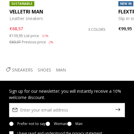
SUSTAINABLE
NEW IN
VELLETRI MAN
FLEXT
Leather sneakers
Slip in 
€68,57
€99,95
3 COLORS
Price reduced from
to
€139,95
List price
-51%
€69,97
Previous price
-2%
SNEAKERS
SHOES
MAN
Sign up for our newsletter: you will instantly receive a 10%
welcome discount.
Prefer not to say
Woman
Man
I have read and understood
the privacy statement
.