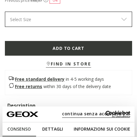
Previous price:
€68,57
-2%
Select Size
ADD TO CART
FIND IN STORE
Free standard delivery
in 4-5 working days
Free returns
within 30 days of the delivery date
Description
continua senza accettare | X
Men's sneakers with a clean and essential design that
guarantees breathability and comfort. In this refined cognac
CONSENSO
DETTAGLI
INFORMAZIONI SUI COOKIE
version, it has a smooth leather upper that combines refined
taste and a contemporary mood. Regio is perfect for