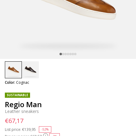
selected
Color:
Cognac
SUSTAINABLE
Regio Man
Leather sneakers
€67,17
List price:
Price reduced from
€139,95
to
-52%