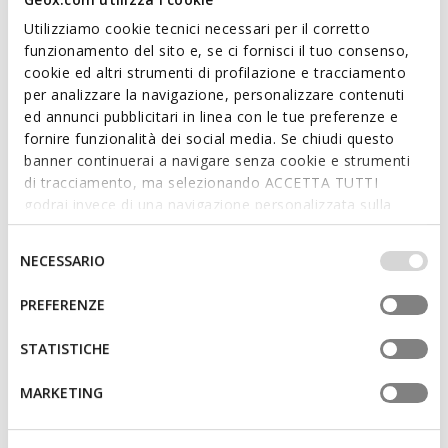
everyday business looks and more formal outfits.
Utilizziamo cookie tecnici necessari per il corretto
ITEM CODE:
U658KB00039C6002
funzionamento del sito e, se ci fornisci il tuo consenso,
cookie ed altri strumenti di profilazione e tracciamento
per analizzare la navigazione, personalizzare contenuti
ed annunci pubblicitari in linea con le tue preferenze e
Features
fornire funzionalità dei social media. Se chiudi questo
Quick and easy to put on
banner continuerai a navigare senza cookie e strumenti
di tracciamento, ma selezionando ACCETTA TUTTI
Slip-on design allows you to slide the foot in swiftly
godrai invece di una navigazione personalizzata sulla
base dei tuoi gusti ed interessi. Selezionando
IMPOSTAZIONI potrai anche scegliere quali cookies ed
Selezione
NECESSARIO
altri strumenti di tracciamento autorizzare. Per maggiori
Materials
del
informazioni o per modificare in qualsiasi momento le
consenso
PREFERENZE
tue impostazioni, visita la nostra
cookie policy
.
Technologies
STATISTICHE
MARKETING
You may also like