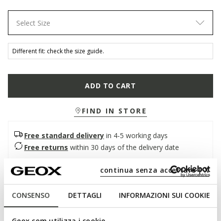
Select Size
Different fit: check the size guide.
ADD TO CART
FIND IN STORE
Free standard delivery
in 4-5 working days
Free returns
within 30 days of the delivery date
continua senza accettare | X
Description
CONSENSO
DETTAGLI
INFORMAZIONI SUI COOKIE
Men's loafer, super breathable and with a contemporary
design. In this light brown version, it has a refined upper in
soft smooth leather. Medos is perfect for completing
Geox.com utilizza i cookie