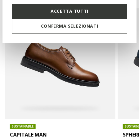
ACCETTA TUTTI
CONFERMA SELEZIONATI
SUSTAINABLE
SUSTAIN
CAPITALE MAN
SPHER