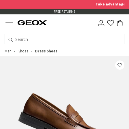
Take advantage of a
FREE RETURNS
Man
Shoes
Dress Shoes