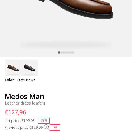
selected
Color:
Light Brown
Medos Man
Leather dress loafers
€127,96
List price:
Price reduced from
€199,95
to
-36%
Previous price:
€129,96
-2%