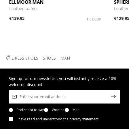
ELLMOOR MAN
SPHER
Leather loafers
Leather 
€139,95
€129,9
1 COLOR
DRESS SHOES
SHOES
MAN
Sign up for our newsletter: you will instantly receive a 10%
welcome discount.
Prefer not to say
Woman
Man
I have read and understood
the privacy statement
.