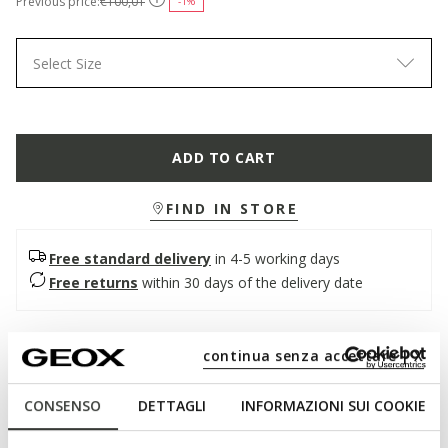
Previous price:
€100,01
-1%
Select Size
ADD TO CART
FIND IN STORE
Free standard delivery
in 4-5 working days
Free returns
within 30 days of the delivery date
Description
continua senza accettare | X
Breathable men's loafer, designed for city looks and more
formal occasions. Available in a timeless black version, it has
CONSENSO
DETTAGLI
INFORMAZIONI SUI COOKIE
a comfortable upper in refined smooth leather. Barberigo
offers a contemporary interpretation of the timeless