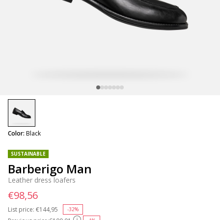
selected
Color:
Black
SUSTAINABLE
Barberigo Man
Leather dress loafers
€98,56
List price:
Price reduced from
€144,95
to
-32%