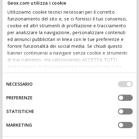
Geox.com utilizza i cookie
elegance of the most classic models.
Utilizziamo cookie tecnici necessari per il corretto
ITEM CODE:
U56MBE00043C9997
funzionamento del sito e, se ci fornisci il tuo consenso,
cookie ed altri strumenti di profilazione e tracciamento
Features
per analizzare la navigazione, personalizzare contenuti
ed annunci pubblicitari in linea con le tue preferenze e
Quick and easy to put on
fornire funzionalità dei social media. Se chiudi questo
banner continuerai a navigare senza cookie e strumenti
Lightweight footwear
di tracciamento, ma selezionando ACCETTA TUTTI
godrai invece di una navigazione personalizzata sulla
Slip-on design allows you to slide the foot in swiftly
base dei tuoi gusti ed interessi. Selezionando
IMPOSTAZIONI potrai anche scegliere quali cookies ed
Selezione
NECESSARIO
altri strumenti di tracciamento autorizzare. Per maggiori
del
Materials
informazioni o per modificare in qualsiasi momento le
consenso
PREFERENZE
tue impostazioni, visita la nostra
cookie policy
.
Technologies
STATISTICHE
MARKETING