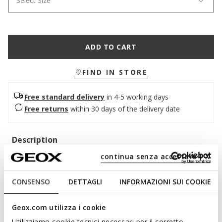
Select Size
ADD TO CART
FIND IN STORE
Free standard delivery
in 4-5 working days
Free returns
within 30 days of the delivery date
Description
continua senza accettare | X
A super-cushioned and breathable men's shoe, an authentic
blend of elegance and uncompromising comfort. In this
classic black version, it features a soft smooth leather upper
CONSENSO
DETTAGLI
INFORMAZIONI SUI COOKIE
with a contemporary design. Walk Pleasure B is suitable for
both special occasions and business looks.
Geox.com utilizza i cookie
ITEM CODE:
U657KA00043C9999
Utilizziamo cookie tecnici necessari per il corretto