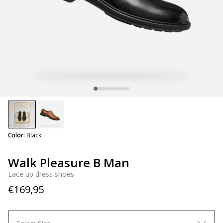
selected
Color:
Black
Walk Pleasure B Man
Lace up dress shoes
€169,95