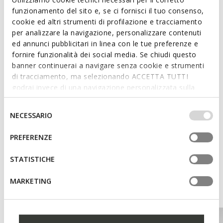
funzionamento del sito e, se ci fornisci il tuo consenso,
Features
cookie ed altri strumenti di profilazione e tracciamento
per analizzare la navigazione, personalizzare contenuti
Enhanced cushioning effect based on the Zero Shock
ed annunci pubblicitari in linea con le tue preferenze e
System
fornire funzionalità dei social media. Se chiudi questo
banner continuerai a navigare senza cookie e strumenti
Lace fastening
di tracciamento, ma selezionando ACCETTA TUTTI
godrai invece di una navigazione personalizzata sulla
base dei tuoi gusti ed interessi. Selezionando
Materials
IMPOSTAZIONI potrai anche scegliere quali cookies ed
Selezione
NECESSARIO
altri strumenti di tracciamento autorizzare. Per maggiori
del
informazioni o per modificare in qualsiasi momento le
consenso
Technologies
PREFERENZE
tue impostazioni, visita la nostra
cookie policy
.
STATISTICHE
MARKETING
You may also like