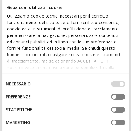
looks and important occasions.
Geox.com utilizza i cookie
ITEM CODE:
U659GA00043C9999
Utilizziamo cookie tecnici necessari per il corretto
funzionamento del sito e, se ci fornisci il tuo consenso,
cookie ed altri strumenti di profilazione e tracciamento
Features
per analizzare la navigazione, personalizzare contenuti
ed annunci pubblicitari in linea con le tue preferenze e
By purchasing this product, you are
fornire funzionalità dei social media. Se chiudi questo
supporting Leather Working Group certified
banner continuerai a navigare senza cookie e strumenti
tanneries
di tracciamento, ma selezionando ACCETTA TUTTI
godrai invece di una navigazione personalizzata sulla
Lace fastening; Removable insole
base dei tuoi gusti ed interessi. Selezionando
IMPOSTAZIONI potrai anche scegliere quali cookies ed
Selezione
NECESSARIO
altri strumenti di tracciamento autorizzare. Per maggiori
del
informazioni o per modificare in qualsiasi momento le
consenso
Materials
PREFERENZE
tue impostazioni, visita la nostra
cookie policy
.
STATISTICHE
Technologies
MARKETING