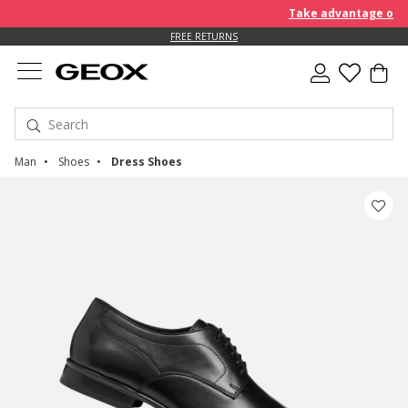
Take advantage of an E
FREE RETURNS
Man
Shoes
Dress Shoes