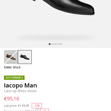
selected
Color:
Black
SUSTAINABLE
Iacopo Man
Lace up dress shoes
€95,16
List price:
Price reduced from
€139,95
to
-32%