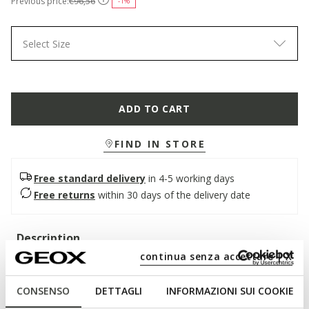
Previous price:
€96,56
-1%
Select Size
ADD TO CART
FIND IN STORE
Free standard delivery
in 4-5 working days
Free returns
within 30 days of the delivery date
Description
continua senza accettare | X
Men's formal shoe that combines comfort and impeccable
style. Here in a classic black version, it features a smooth
CONSENSO
DETTAGLI
INFORMAZIONI SUI COOKIE
leather upper and a tapered line that enhances its elegance.
Light and breathable, Iacopo is designed to enhance business