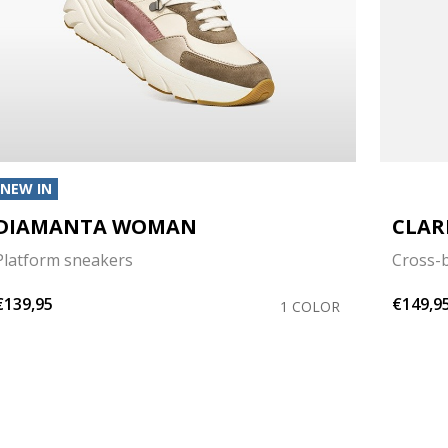
NEW IN
DIAMANTA WOMAN
CLAR
Platform sneakers
Cross-
€139,95
€149,9
1 COLOR