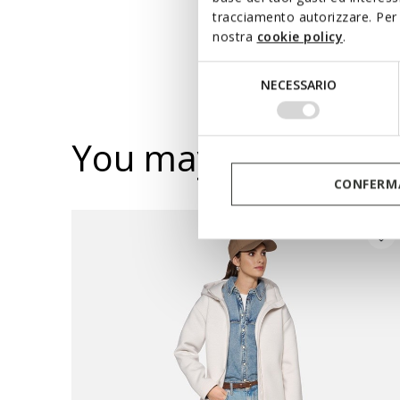
tracciamento autorizzare. Per 
nostra
cookie policy
.
Selezione
NECESSARIO
del
consenso
You may also like
CONFERMA