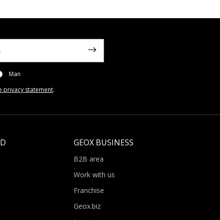
Man
e privacy statement
.
LD
GEOX BUSINESS
B2B area
Work with us
Franchise
Geox.biz