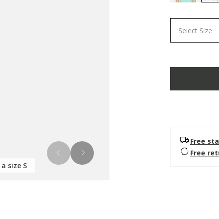
Select Size
Free sta
Free re
 a size S