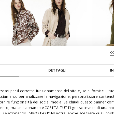
c
DETTAGLI
IN
ssari per il corretto funzionamento del sito e, se ci fornisci il t
acciamento per analizzare la navigazione, personalizzare contenuti
fornire funzionalità dei social media. Se chiudi questo banner co
mento, ma selezionando ACCETTA TUTTI godrai invece di una nav
si. Selezionando IMPOSTAZIONI potrai anche scegliere quali cooki