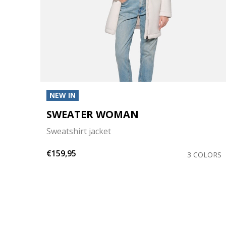
NEW IN
SWEATER WOMAN
Sweatshirt jacket
€159,95
OLORS
3 COLORS