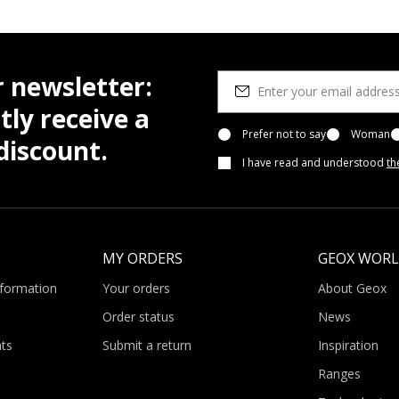
r newsletter:
tly receive a
Prefer not to say
Woman
iscount.
I have read and understood
th
MY ORDERS
GEOX WOR
nformation
Your orders
About Geox
Order status
News
ts
Submit a return
Inspiration
Ranges