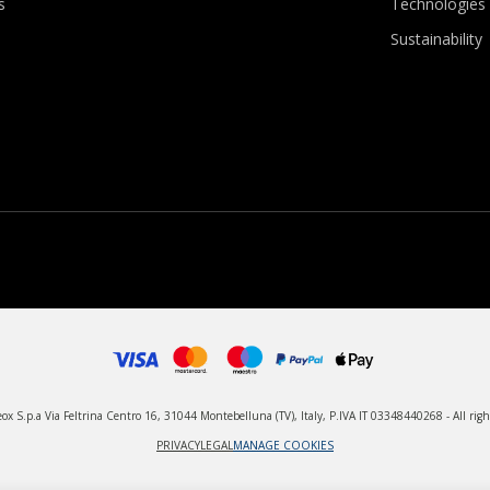
s
Technologies
Sustainability
x S.p.a Via Feltrina Centro 16, 31044 Montebelluna (TV), Italy, P.IVA IT 03348440268 - All righ
PRIVACY
LEGAL
MANAGE COOKIES