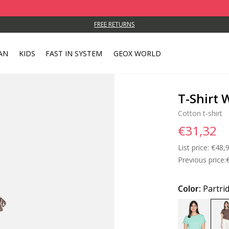
FREE RETURNS
AN
KIDS
FAST IN SYSTEM
GEOX WORLD
T-Shirt
Cotton t-shirt
€31,32
List price:
Price
€48,
Previous price:
Color:
Partri