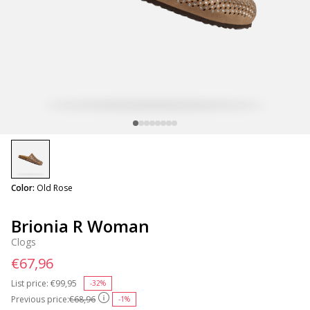
selected
Color:
Old Rose
Brionia R Woman
Clogs
€67,96
List price:
Price reduced from
€99,95
to
-32%
Previous price:
€68,96
-1%