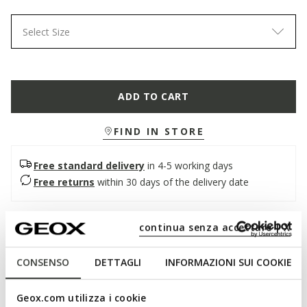
Select Size
ADD TO CART
FIND IN STORE
Free standard delivery
in 4-5 working days
Free returns
within 30 days of the delivery date
Description
continua senza accettare | X
Women's closed sandal with anatomical outsole, offering
CONSENSO
DETTAGLI
INFORMAZIONI SUI COOKIE
breathability and comfort. Made from antique pink suede-
effect material, it combines urban style and trendy allure.
Brionia R is designed to add a bold twist to everyday city
Geox.com utilizza i cookie