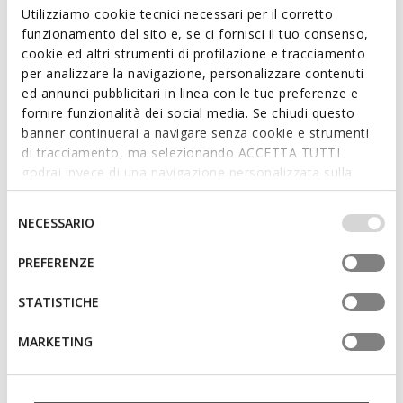
looks.
Utilizziamo cookie tecnici necessari per il corretto
ITEM CODE:
D65Y3G000AUC8014
funzionamento del sito e, se ci fornisci il tuo consenso,
cookie ed altri strumenti di profilazione e tracciamento
per analizzare la navigazione, personalizzare contenuti
Features
ed annunci pubblicitari in linea con le tue preferenze e
fornire funzionalità dei social media. Se chiudi questo
Quick and easy to put on
banner continuerai a navigare senza cookie e strumenti
Thickness of sole: 2,5 cm / 1"
di tracciamento, ma selezionando ACCETTA TUTTI
godrai invece di una navigazione personalizzata sulla
Slip-on design allows you to slide the foot in swiftly
base dei tuoi gusti ed interessi. Selezionando
IMPOSTAZIONI potrai anche scegliere quali cookies ed
Selezione
NECESSARIO
altri strumenti di tracciamento autorizzare. Per maggiori
del
Materials
informazioni o per modificare in qualsiasi momento le
consenso
PREFERENZE
tue impostazioni, visita la nostra
cookie policy
.
Technologies
STATISTICHE
MARKETING
You may also like