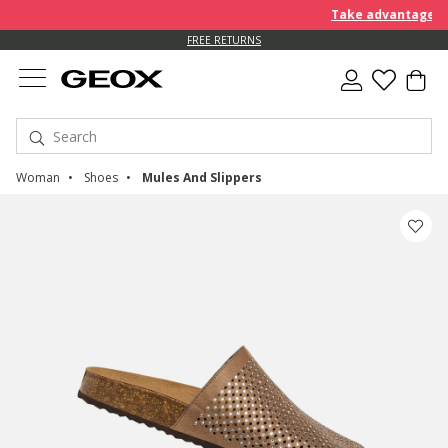
Take advantage of a
FREE RETURNS
Woman
Shoes
Mules And Slippers