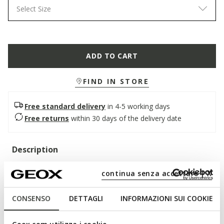
Select Size
ADD TO CART
FIND IN STORE
Free standard delivery
in 4-5 working days
Free returns
within 30 days of the delivery date
Description
Women’s biker-style ankle boot with a contemporary, urban
continua senza accettare | X
style. Crafted from soft leather, it features a black upper
embellished with a tone-on-tone strap and metal buckle.
CONSENSO
DETTAGLI
INFORMAZIONI SUI COOKIE
Breathable and comfortable, Iridea adds a bold touch to
everyday looks.
ITEM CODE:
D66HRB00043C9999