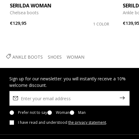
SERILDA WOMAN
SERIL
Chelsea boots
Ankle b
€129,95
€139,9
1 COLOR
ANKLE BOOTS
SHOES
WOMAN
Sign up for our newsletter: you will instantly receive a 10%
welcome discount.
Prefer not to say
Woman
Man
I have read and understood
the privacy statement
.