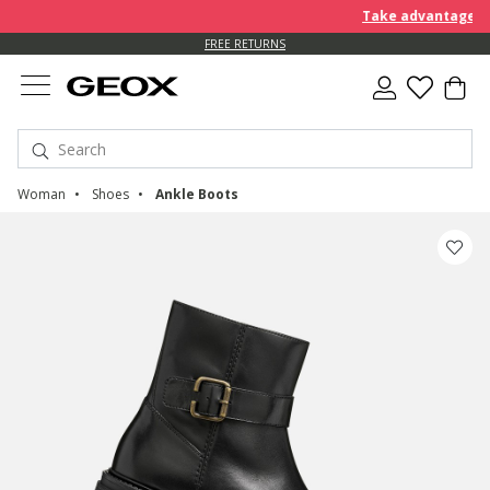
Take advantage of a
FREE RETURNS
Woman
Shoes
Ankle Boots