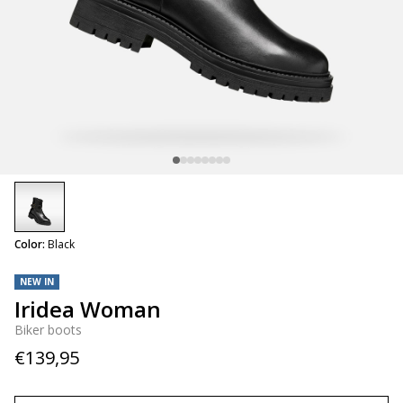
selected
Color:
Black
NEW IN
Iridea Woman
Biker boots
€139,95