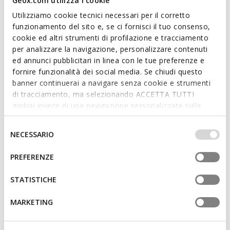
Geox.com utilizza i cookie
Utilizziamo cookie tecnici necessari per il corretto
funzionamento del sito e, se ci fornisci il tuo consenso,
Features
cookie ed altri strumenti di profilazione e tracciamento
per analizzare la navigazione, personalizzare contenuti
Quick and easy to put on
ed annunci pubblicitari in linea con le tue preferenze e
Heel height: 4,5 cm / 1,8"
fornire funzionalità dei social media. Se chiudi questo
banner continuerai a navigare senza cookie e strumenti
Zip fastening
di tracciamento, ma selezionando ACCETTA TUTTI
godrai invece di una navigazione personalizzata sulla
The height of the boot shaft is 15 cm / 5.91" as
base dei tuoi gusti ed interessi. Selezionando
measured on a size 37 EU
IMPOSTAZIONI potrai anche scegliere quali cookies ed
Selezione
NECESSARIO
altri strumenti di tracciamento autorizzare. Per maggiori
del
informazioni o per modificare in qualsiasi momento le
consenso
Materials
PREFERENZE
tue impostazioni, visita la nostra
cookie policy
.
STATISTICHE
Technologies
MARKETING