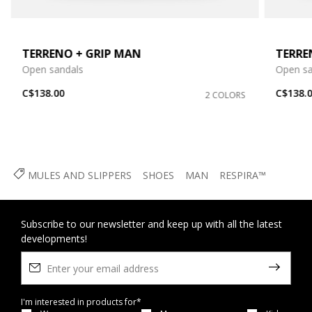
TERRENO + GRIP MAN
TERRE
Open sandals
Open sa
C$138.00
C$138.
2 COLORS
MULES AND SLIPPERS
SHOES
MAN
RESPIRA™
Subscribe to our newsletter and keep up with all the latest
developments!
I'm interested in products for*