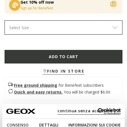
Get 10% off now
Sign up for Benefeet
Select Size
ADD TO CART
FIND IN STORE
Free ground shipping
for Benefeet subscribers
Quick and easy returns.
You will be charged $6.00
Description
continua senza accettare | X
Thong sandal for men with a sleek silhouette and a
CONSENSO
DETTAGLI
INFORMAZIONI SUI COOKIE
comfortable padded footbed. This refined version boasts a