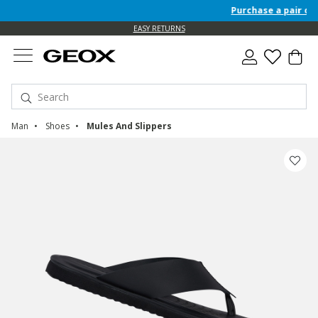
Purchase a pair of F/
EASY RETURNS
Man
Shoes
Mules And Slippers