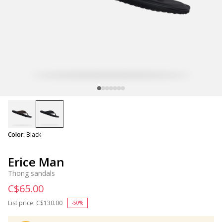
selected
Color:
Black
Erice Man
Thong sandals
C$65.00
List price:
Price reduced from
C$130.00
to
-50%