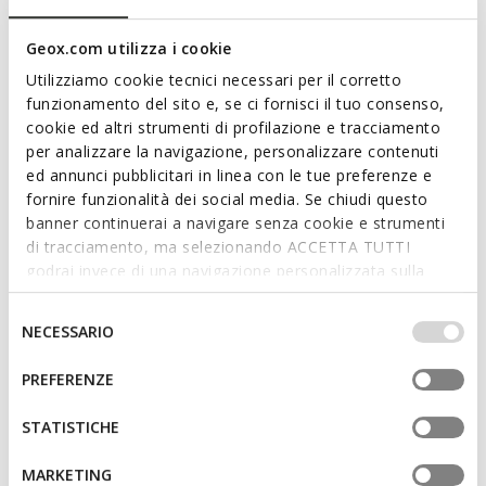
plain-leather upper in a versatile black palette and will prove
perfect for vacation and city days alike. Lightweight and
Geox.com utilizza i cookie
breathable, Erice is a warm-weather wardrobe failsafe and
Utilizziamo cookie tecnici necessari per il corretto
will be an ideal complement to laid-back leisuretime outfits.
funzionamento del sito e, se ci fornisci il tuo consenso,
ITEM CODE:
U45GUC00043C9999
Read more
cookie ed altri strumenti di profilazione e tracciamento
per analizzare la navigazione, personalizzare contenuti
ed annunci pubblicitari in linea con le tue preferenze e
Features
fornire funzionalità dei social media. Se chiudi questo
banner continuerai a navigare senza cookie e strumenti
Quick and easy to put on
di tracciamento, ma selezionando ACCETTA TUTTI
godrai invece di una navigazione personalizzata sulla
Lightweight footwear
base dei tuoi gusti ed interessi. Selezionando
Slip-on design allows you to slide the foot in swiftly
IMPOSTAZIONI potrai anche scegliere quali cookies ed
Selezione
NECESSARIO
altri strumenti di tracciamento autorizzare. Per maggiori
del
informazioni o per modificare in qualsiasi momento le
consenso
PREFERENZE
tue impostazioni, visita la nostra
cookie policy
.
Materials
STATISTICHE
Technologies
MARKETING