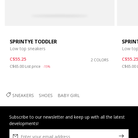
SPRINTYE TODDLER
SPRIN
Low top sneakers
Low top
C$55.25
C$55.2
2 COLORS
Price reduced from
to
Price re
C$65.00
List price
C$65.00
-15%
SNEAKERS
SHOES
BABY GIRL
Subscribe to our newsletter and keep up with all the latest
developments!