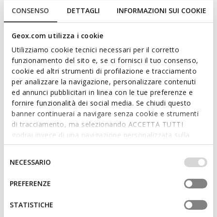
silver upper embellished with pretty detailing on the sides and
CONSENSO
DETTAGLI
INFORMAZIONI SUI COOKIE
is bound to elevate casual day-to-day dressing with a
feminine touch. It has been crafted from shiny mesh and a
Geox.com utilizza i cookie
patent-leather-effect material and has a lightweight flexible
Utilizziamo cookie tecnici necessari per il corretto
structure which gives children ease of movement for playtime
Read more
funzionamento del sito e, se ci fornisci il tuo consenso,
and games.
cookie ed altri strumenti di profilazione e tracciamento
ITEM CODE:
B554TA0GNHHC0514
per analizzare la navigazione, personalizzare contenuti
Features
ed annunci pubblicitari in linea con le tue preferenze e
fornire funzionalità dei social media. Se chiudi questo
Outstanding cushioning effect which offers protection
and absorbs jolts and vibrations
banner continuerai a navigare senza cookie e strumenti
di tracciamento, ma selezionando ACCETTA TUTTI
Quick and easy to put on
godrai invece di una navigazione personalizzata sulla
base dei tuoi gusti ed interessi. Selezionando
Lightweight footwear
IMPOSTAZIONI potrai anche scegliere quali cookies ed
Selezione
NECESSARIO
altri strumenti di tracciamento autorizzare. Per maggiori
Riptape fastening; Removable insole
del
informazioni o per modificare in qualsiasi momento le
consenso
PREFERENZE
tue impostazioni, visita la nostra
cookie policy
.
Materials
STATISTICHE