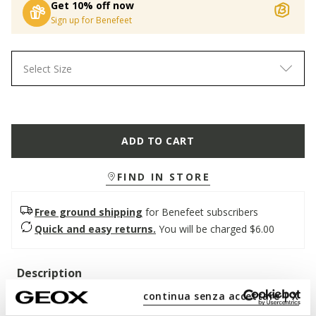
Get 10% off now
Sign up for Benefeet
Select Size
ADD TO CART
FIND IN STORE
Free ground shipping
for Benefeet subscribers
Quick and easy returns.
You will be charged $6.00
Description
continua senza accettare | X
Cushioning breathable sneaker for girls with a sporty
aesthetic and contemporary feel. Sprintye boasts a pink and