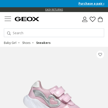
Purchase a pair of F/
EASY RETURNS
Baby Girl
Shoes
Sneakers