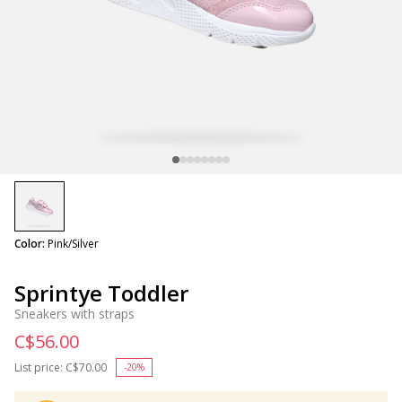
selected
Color:
Pink/Silver
Sprintye Toddler
Sneakers with straps
C$56.00
List price:
Price reduced from
C$70.00
to
-20%