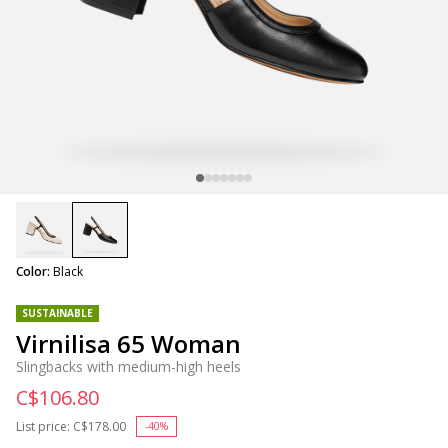
selected
Color:
Black
SUSTAINABLE
Virnilisa 65 Woman
Slingbacks with medium-high heels
C$106.80
List price:
Price reduced from
C$178.00
to
-40%