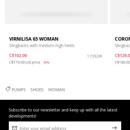
VIRNILISA 65 WOMAN
CORO
Slingbacks with medium-high heels
Slingba
C$102.00
C$126.
1 COLOR
Price reduced from
to
Price re
C$170.00
List price
C$180.0
-40%
PUMPS
SHOES
WOMAN
Subscribe to our newsletter and keep up with all the latest
developments!