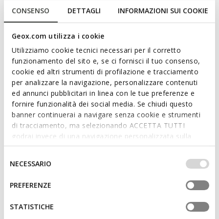
elegance. In this sleek and versatile black version, they
CONSENSO
DETTAGLI
INFORMAZIONI SUI COOKIE
feature a rounded toe upper in soft nappa leather. Breathable
and comfortable, Virnilisa 65 has a comfortable medium heel
Geox.com utilizza i cookie
that slims the silhouette.
Utilizziamo cookie tecnici necessari per il corretto
ITEM CODE:
D65YYA000TUC9999
funzionamento del sito e, se ci fornisci il tuo consenso,
cookie ed altri strumenti di profilazione e tracciamento
Features
per analizzare la navigazione, personalizzare contenuti
ed annunci pubblicitari in linea con le tue preferenze e
fornire funzionalità dei social media. Se chiudi questo
By purchasing this product, you are
banner continuerai a navigare senza cookie e strumenti
supporting Leather Working Group certified
di tracciamento, ma selezionando ACCETTA TUTTI
tanneries
godrai invece di una navigazione personalizzata sulla
base dei tuoi gusti ed interessi. Selezionando
Heel height: 6,5 cm / 2,6"
IMPOSTAZIONI potrai anche scegliere quali cookies ed
Selezione
NECESSARIO
altri strumenti di tracciamento autorizzare. Per maggiori
Buckle on the strap to adjust the fit
del
informazioni o per modificare in qualsiasi momento le
consenso
PREFERENZE
tue impostazioni, visita la nostra
cookie policy
.
Materials
STATISTICHE