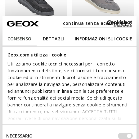
continua senza accettare | X
FAST IN SYSTEM
NEW IN
SPHERICA PLUS MAN
SPHERICA ACTIF X4 MAN
CONSENSO
DETTAGLI
INFORMAZIONI SUI COOKIE
Slip in sneakers
Leather sneakers
C$190.00
C$180.00
6 COLORS
2 COLORS
Geox.com utilizza i cookie
Utilizziamo cookie tecnici necessari per il corretto
EXTRA 20% OFF
funzionamento del sito e, se ci fornisci il tuo consenso,
cookie ed altri strumenti di profilazione e tracciamento
per analizzare la navigazione, personalizzare contenuti
ed annunci pubblicitari in linea con le tue preferenze e
fornire funzionalità dei social media. Se chiudi questo
banner continuerai a navigare senza cookie e strumenti
di tracciamento, ma selezionando ACCETTA TUTTI
godrai invece di una navigazione personalizzata sulla
base dei tuoi gusti ed interessi. Selezionando
IMPOSTAZIONI potrai anche scegliere quali cookies ed
FAST IN SYSTEM
Selezione
NECESSARIO
SPHERICA PLUS MAN
SPHERICA ECUB-1 MAN
altri strumenti di tracciamento autorizzare. Per maggiori