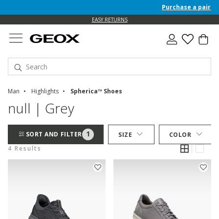
Purchase a pair of 
EASY RETURNS
Man
Highlights
Spherica™ Shoes
null | Grey
1
SORT AND FILTER
SIZE
COLOR
4 Results