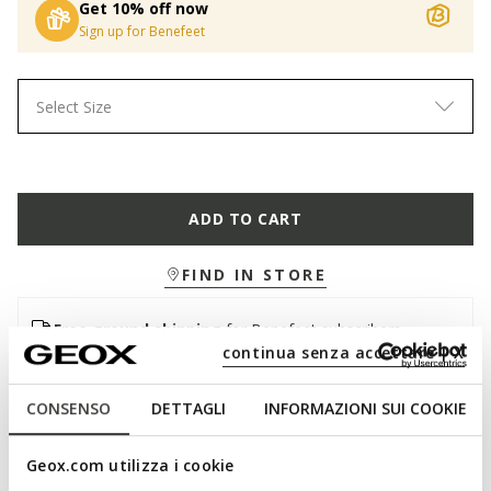
Get 10% off now
Sign up for Benefeet
Select Size
ADD TO CART
FIND IN STORE
Free ground shipping
for Benefeet subscribers
continua senza accettare | X
Quick and easy returns.
You will be charged $6.00
CONSENSO
DETTAGLI
INFORMAZIONI SUI COOKIE
Description
Women's long sweatshirt with a contemporary urban design,
Geox.com utilizza i cookie
featuring a zip and adjustable hood with drawstring. In this