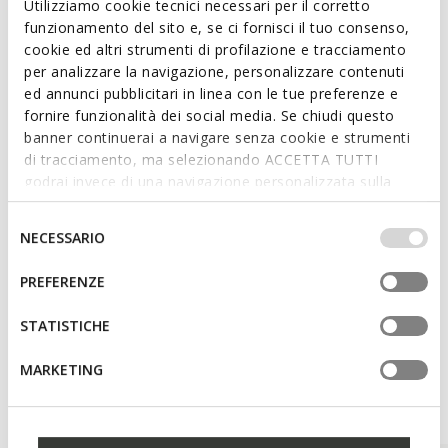
Utilizziamo cookie tecnici necessari per il corretto
bright red version, it is made from scuba-effect fabric with
funzionamento del sito e, se ci fornisci il tuo consenso,
recycled polyester details. Ideal for leisure time, it combines
cookie ed altri strumenti di profilazione e tracciamento
modern style and everyday comfort.
per analizzare la navigazione, personalizzare contenuti
ITEM CODE:
W6576BTC225F1895
ed annunci pubblicitari in linea con le tue preferenze e
fornire funzionalità dei social media. Se chiudi questo
banner continuerai a navigare senza cookie e strumenti
Features
di tracciamento, ma selezionando ACCETTA TUTTI
godrai invece di una navigazione personalizzata sulla
Two-way zip
base dei tuoi gusti ed interessi. Selezionando
Attached hood; 2 external pockets
IMPOSTAZIONI potrai anche scegliere quali cookies ed
Selezione
NECESSARIO
altri strumenti di tracciamento autorizzare. Per maggiori
del
informazioni o per modificare in qualsiasi momento le
consenso
PREFERENZE
tue impostazioni, visita la nostra
cookie policy
.
Materials
STATISTICHE
MARKETING
Style Inspiration