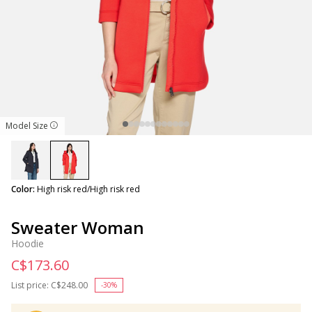
Model Size
selected
Color:
High risk red/High risk red
Sweater Woman
Hoodie
C$173.60
List price:
Price reduced from
C$248.00
to
-30%