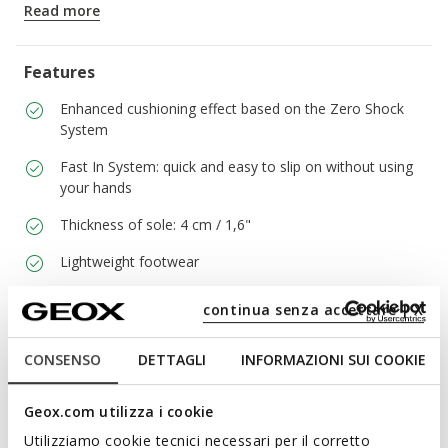
ITEM CODE:
D6818A0ZG22C4007
Read more
Features
Enhanced cushioning effect based on the Zero Shock
System
Fast In System: quick and easy to slip on without using
your hands
Thickness of sole: 4 cm / 1,6"
Lightweight footwear
Elasticated laces to adjust the fit; Removable insole
continua senza accettare | X
CONSENSO
DETTAGLI
INFORMAZIONI SUI COOKIE
Materials
Geox.com utilizza i cookie
Technologies
Utilizziamo cookie tecnici necessari per il corretto