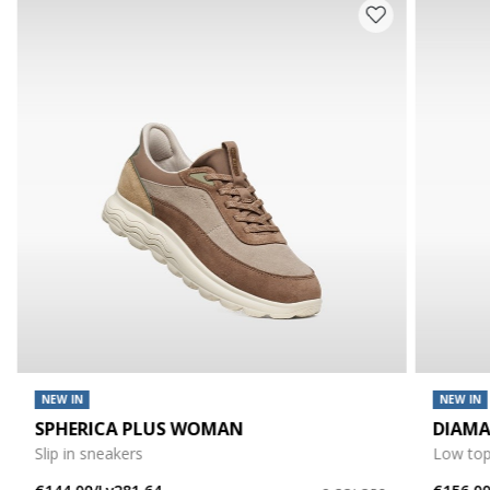
NEW IN
NEW IN
SPHERICA PLUS WOMAN
DIAM
Slip in sneakers
Low top