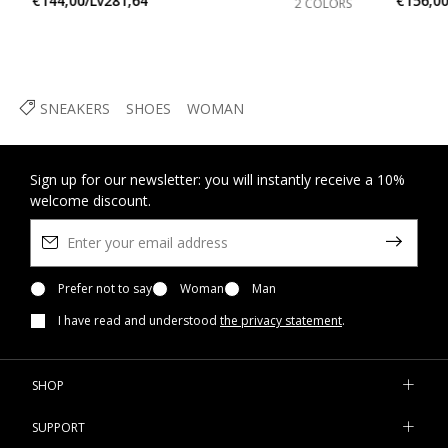
€144,00/Lv281,64
€156,00
2 COLORS
SNEAKERS
SHOES
WOMAN
Sign up for our newsletter: you will instantly receive a 10%
welcome discount.
Prefer not to say
Woman
Man
I have read and understood
the privacy statement
.
SHOP
SUPPORT