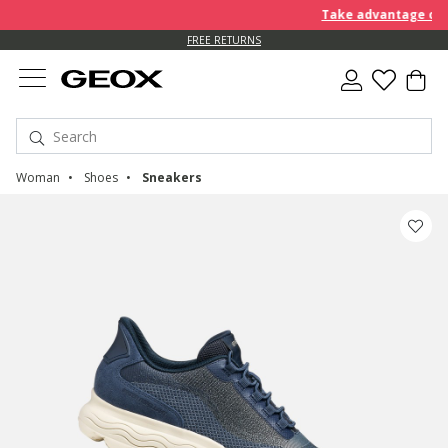
Take advantage of fur
FREE RETURNS
Woman
Shoes
Sneakers