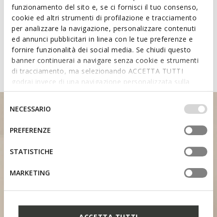
funzionamento del sito e, se ci fornisci il tuo consenso,
cookie ed altri strumenti di profilazione e tracciamento
Learn about the attributes of
per analizzare la navigazione, personalizzare contenuti
shoes featuring the Fast In
ed annunci pubblicitari in linea con le tue preferenze e
fornire funzionalità dei social media. Se chiudi questo
System
banner continuerai a navigare senza cookie e strumenti
di tracciamento, ma selezionando ACCETTA TUTTI
godrai invece di una navigazione personalizzata sulla
base dei tuoi gusti ed interessi. Selezionando
IMPOSTAZIONI potrai anche scegliere quali cookies ed
Selezione
NECESSARIO
altri strumenti di tracciamento autorizzare. Per maggiori
del
informazioni o per modificare in qualsiasi momento le
consenso
PREFERENZE
tue impostazioni, visita la nostra
cookie policy
.
STATISTICHE
HEEL SUPPORT
MARKETING
ACCETTA TUTTI