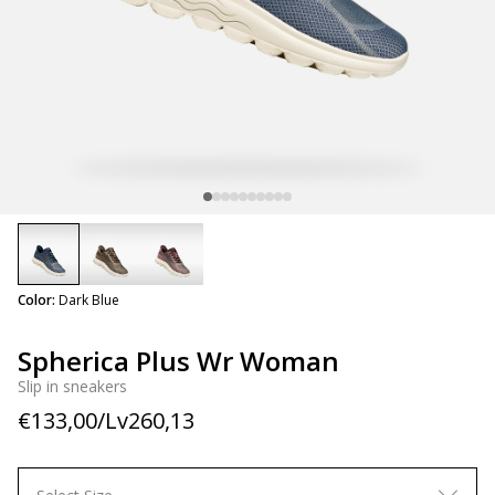
selected
Color:
Dark Blue
Spherica Plus Wr Woman
Slip in sneakers
€133,00/Lv260,13