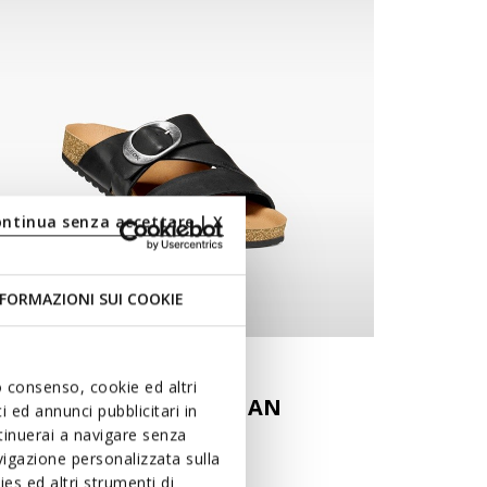
ontinua senza accettare | X
FORMAZIONI SUI COOKIE
ACTIVE VENTILATION
uo consenso, cookie ed altri
CLIMASANDAL 1.0 WOMAN
 ed annunci pubblicitari in
ntinuerai a navigare senza
natomical sandals
igazione personalizzata sulla
es ed altri strumenti di