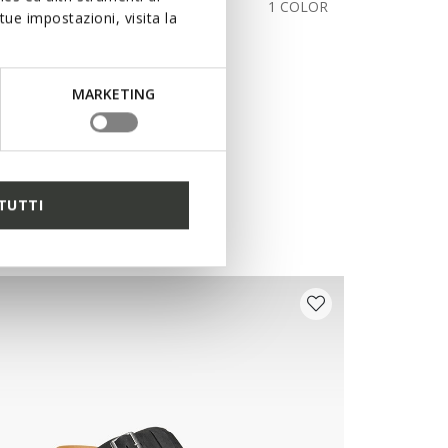
111,00/Lv217,10
1 COLOR
ue impostazioni, visita la
MARKETING
TUTTI