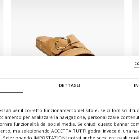
c
DETTAGLI
IN
ACTIVE VENTILATION
ssari per il corretto funzionamento del sito e, se ci fornisci il t
CLIMASANDAL 1.0 WOMAN
acciamento per analizzare la navigazione, personalizzare contenuti
fornire funzionalità dei social media. Se chiudi questo banner co
Anatomical sandals
A
mento, ma selezionando ACCETTA TUTTI godrai invece di una nav
si. Selezionando IMPOSTAZIONI potrai anche scegliere quali cooki