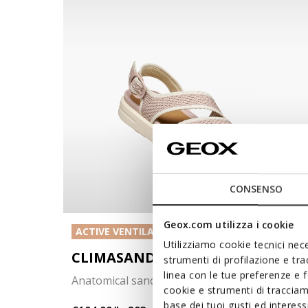
CONSENSO
Geox.com utilizza i cookie
ACTIVE VENTILATION
Utilizziamo cookie tecnici nece
CLIMASANDAL SPRT WOMAN
strumenti di profilazione e tr
linea con le tue preferenze e 
Anatomical sandals
cookie e strumenti di traccia
base dei tuoi gusti ed interes