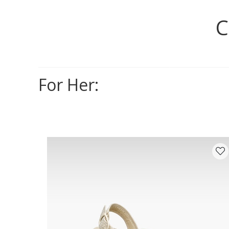
C
For Her: