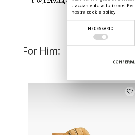
€104,00/Lv203,41
4 COLORS
tracciamento autorizzare. Per 
nostra
cookie policy
.
Selezione
NECESSARIO
del
consenso
For Him:
CONFERMA