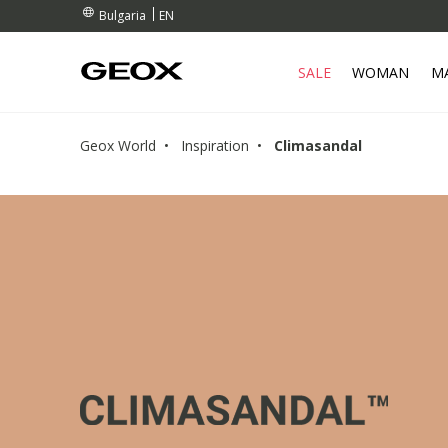
RDERS OVER 99,00 €
RDERS OVER 99,00 €
S
EN
Bulgaria
SALE
WOMAN
M
Geox World
Inspiration
Climasandal