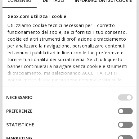
CONSENSO
DETTAGLI
INFORMAZIONI SUI COOKIE
sneaker featuring an upper made from suede leather in a
versatile dark-navy-blue palette with fabric overlays.
Geox.com utilizza i cookie
ITEM CODE:
U52T5C02211C4021
Utilizziamo cookie tecnici necessari per il corretto
funzionamento del sito e, se ci fornisci il tuo consenso,
Features
cookie ed altri strumenti di profilazione e tracciamento
per analizzare la navigazione, personalizzare contenuti
ed annunci pubblicitari in linea con le tue preferenze e
By purchasing this product, you are
fornire funzionalità dei social media. Se chiudi questo
supporting Leather Working Group certified
banner continuerai a navigare senza cookie e strumenti
tanneries
di tracciamento, ma selezionando ACCETTA TUTTI
godrai invece di una navigazione personalizzata sulla
Lightweight footwear
base dei tuoi gusti ed interessi. Selezionando
IMPOSTAZIONI potrai anche scegliere quali cookies ed
Lace fastening; Removable insole
Selezione
NECESSARIO
altri strumenti di tracciamento autorizzare. Per maggiori
del
informazioni o per modificare in qualsiasi momento le
consenso
PREFERENZE
tue impostazioni, visita la nostra
cookie policy
.
Materials
STATISTICHE
Technologies
MARKETING