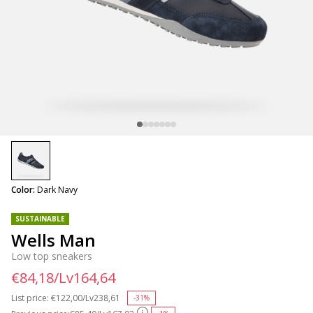
selected
Color:
Dark Navy
SUSTAINABLE
Wells Man
Low top sneakers
€84,18/Lv164,64
List price:
Price reduced from
€122,00/Lv238,61
to
-31%