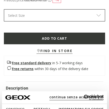
Previous price:
€85,40/Lv167,03
-1%
Select Size
ADD TO CART
FIND IN STORE
Free standard delivery
in 5-7 working days
Free returns
within 30 days of the delivery date
Description
continua senza accettare | X
Men's low-cut sneaker loaded with iconic contemporary
stylishness and metropolitan edge.Created for urbanites and
their everyday routine, Wells is a breathable comfortable