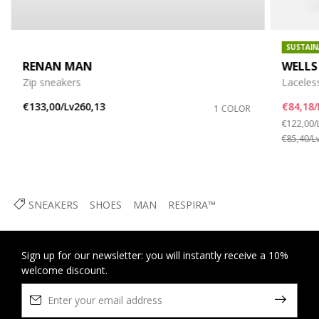
SUSTAIN
RENAN MAN
WELLS
Zip sneakers
Laceles
€133,00/Lv260,13
€84,18/
1 COLOR
Price re
€122,00/
€85,40/L
SNEAKERS
SHOES
MAN
RESPIRA™
Sign up for our newsletter: you will instantly receive a 10%
welcome discount.