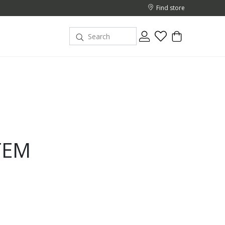
Find store
TEM