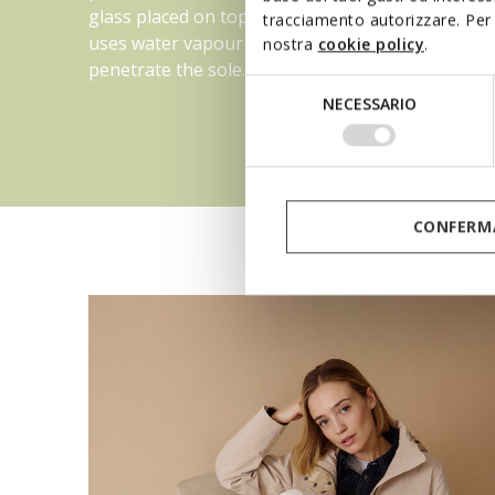
glass placed on top. This experiment effectively
tracciamento autorizzare. Per 
uses water vapour to show how sweat would
nostra
cookie policy
.
penetrate the sole.
Selezione
NECESSARIO
del
consenso
CONFERMA