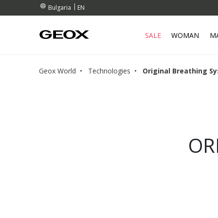
RDERS OVER 99,00 €
S
EN
Bulgaria
SALE
WOMAN
M
Geox World
Technologies
Original Breathing S
OR