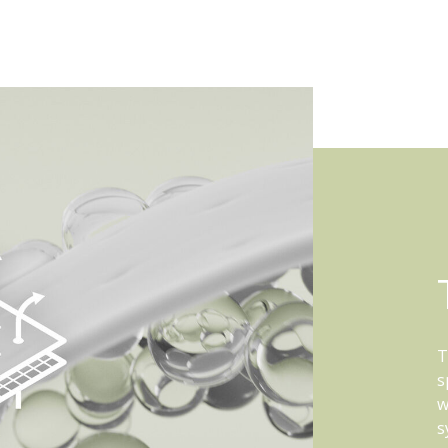
T
s
w
s