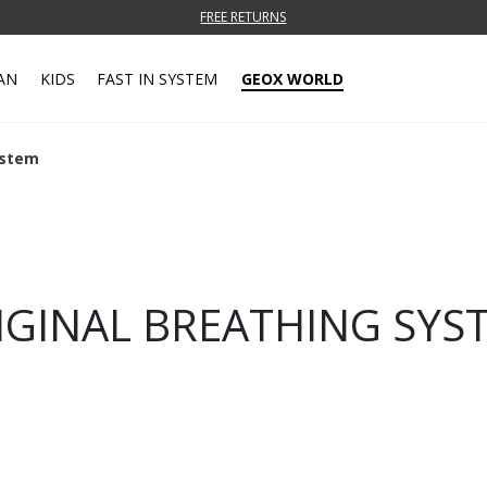
FREE STANDARD DELIVERY FOR ORDERS OVER 99,00 €
FREE RETURNS
AN
KIDS
FAST IN SYSTEM
GEOX WORLD
ystem
IGINAL BREATHING SYS