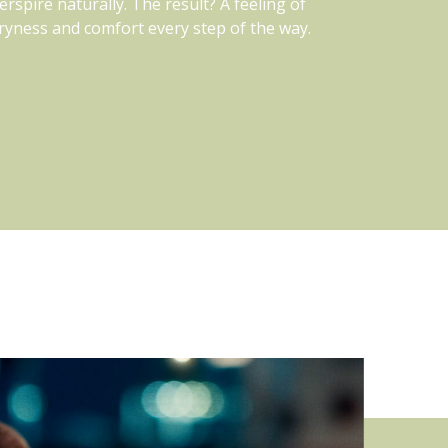
erspire naturally. The result? A feeling of
ryness and comfort every step of the way.