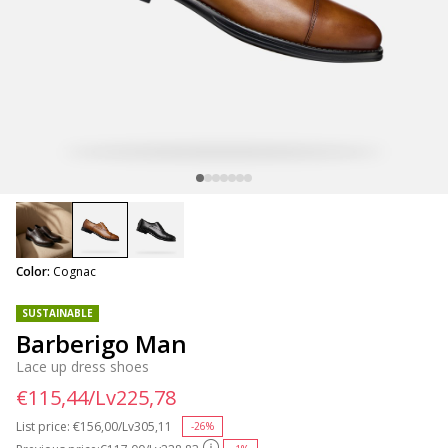
selected
Color:
Cognac
SUSTAINABLE
Barberigo Man
Lace up dress shoes
€115,44/Lv225,78
List price:
Price reduced from
€156,00/Lv305,11
to
-26%