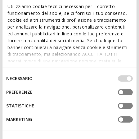
Utilizziamo cookie tecnici necessari per il corretto
ideal for enhancing the most sophisticated business looks.
funzionamento del sito e, se ci fornisci il tuo consenso,
ITEM CODE:
U56MBD00043C6610
cookie ed altri strumenti di profilazione e tracciamento
per analizzare la navigazione, personalizzare contenuti
Features
ed annunci pubblicitari in linea con le tue preferenze e
fornire funzionalità dei social media. Se chiudi questo
Lightweight footwear
banner continuerai a navigare senza cookie e strumenti
di tracciamento, ma selezionando ACCETTA TUTTI
Lace fastening
godrai invece di una navigazione personalizzata sulla
base dei tuoi gusti ed interessi. Selezionando
IMPOSTAZIONI potrai anche scegliere quali cookies ed
Selezione
NECESSARIO
Materials
altri strumenti di tracciamento autorizzare. Per maggiori
del
informazioni o per modificare in qualsiasi momento le
consenso
PREFERENZE
tue impostazioni, visita la nostra
cookie policy
.
Technologies
STATISTICHE
MARKETING
You may also like