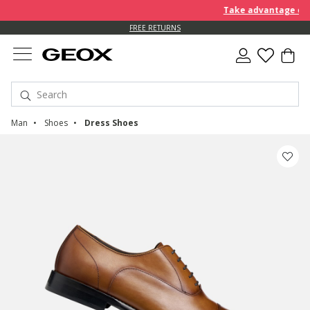
Take advantage of fur
FREE RETURNS
Man
Shoes
Dress Shoes