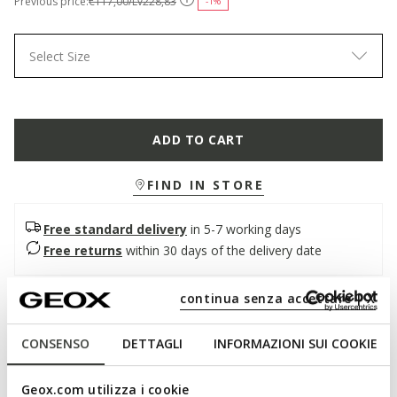
Previous price:
€117,00/Lv228,83
-1%
Select Size
ADD TO CART
FIND IN STORE
Free standard delivery
in 5-7 working days
Free returns
within 30 days of the delivery date
continua senza accettare | X
Description
Men's formal shoe with a refined and timeless design,
CONSENSO
DETTAGLI
INFORMAZIONI SUI COOKIE
revisited with an urban twist. A model with a timeless design
characterised by tapered lines, it is presented here in smooth
Geox.com utilizza i cookie
cognac leather. Comfortable and breathable, Barberigo is