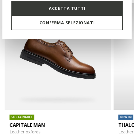
ACCETTA TUTTI
CONFERMA SELEZIONATI
SUSTAINABLE
NEW IN
CAPITALE MAN
THAL
Leather oxfords
Leather